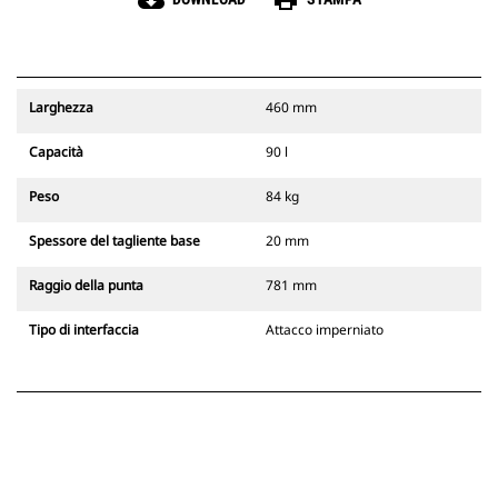
cloud_download
print
Larghezza
460 mm
Capacità
90 l
Peso
84 kg
Spessore del tagliente base
20 mm
Raggio della punta
781 mm
Tipo di interfaccia
Attacco imperniato