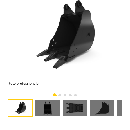
Foto professionale
Vist