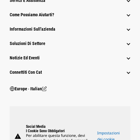
Servizi E Assistenza
Come Possiamo Aiutarti?
Informazioni Sull'azienda
Soluzioni Di Settore
Notizie Ed Eventi
Connettiti Con Cat
Europe ‧ Italian
Social Media
I Cookie Sono Obbligatori
Impostazioni
warning
Per abilitare questa funzione, devi
dei cookie