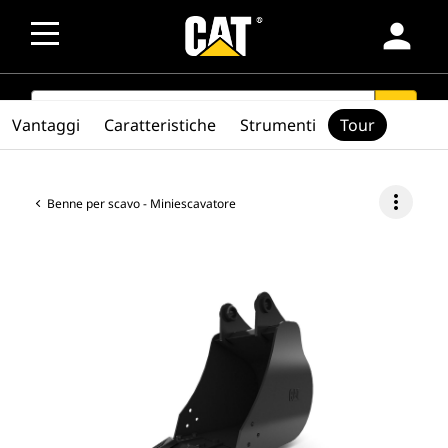
person
SEARCH
search
Vantaggi
Caratteristiche
Strumenti
Tour
more_vert
Benne per scavo - Miniescavatore