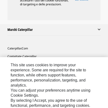
accettare l'uso dei cookie funzionali,
di targeting e delle prestazioni.
Marchi Caterpillar
Caterpillar.com
Contattate Caterpillar
Le Mie Preferenze Di Marketing
This site uses cookies to improve your
experience. Some are required for the site to
Mappa Del Sito
function, while others support features,
performance, personalization, targeting, and
Cookie Settings
analytics.
Informazioni Legali
You can adjust your preferences anytime using
Cookie Settings.
Tutela Della Privacy
By selecting I Accept, you agree to the use of
functional, performance, and targeting cookies.