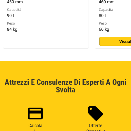
460 mm
460 mm
Capacità
Capacità
90 l
80 l
Peso
Peso
84 kg
66 kg
Visual
Attrezzi E Consulenze Di Esperti A Ogni
Svolta
Calcola
Offerte