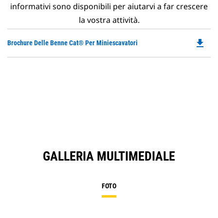
informativi sono disponibili per aiutarvi a far crescere
la vostra attività.
file_download
Do
Brochure Delle Benne Cat® Per Miniescavatori
P
O
in
a
N
Ta
GALLERIA MULTIMEDIALE
FOTO