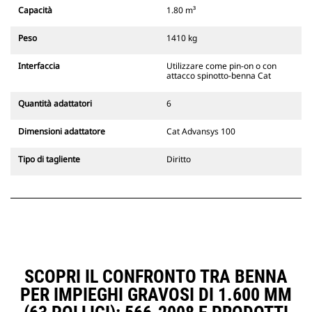
Gli attacchi rapidi spinotto-benna
Capacità
1.80 m³
Cat sono compatibili con gli
escavatori cingolati 311-352 e tutti
Peso
1410 kg
gli escavatori gommati. Sono
inoltre disponibili gli attacchi
Interfaccia
Utilizzare come pin-on o con
larghezze per scavo di fossati.
attacco spinotto-benna Cat
Gli attrezzi compatibili con il
sistema di attacco dedicato CW
Quantità adattatori
6
usano cerniere ad attacco rapido
fisse. Gli attacchi dedicati CW
Dimensioni adattatore
Cat Advansys 100
includono un sistema di
bloccaggio a cuneo per mantenere
Tipo di tagliente
Diritto
gli attrezzi agganciati.
Gli attacchi dedicati CW sono
disponibili per tutti gli escavatori
cingolati e gommati.
SCOPRI IL CONFRONTO TRA BENNA
PER IMPIEGHI GRAVOSI DI 1.600 MM