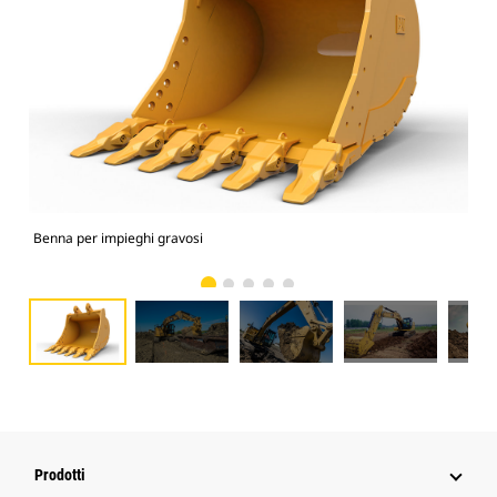
Benna per impieghi gravosi
325
Prodotti