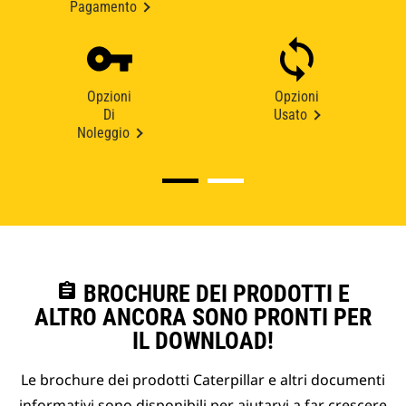
Pagamento
Opzioni
Opzioni
Di
Usato
Noleggio
assignment
BROCHURE DEI PRODOTTI E
ALTRO ANCORA SONO PRONTI PER
IL DOWNLOAD!
Le brochure dei prodotti Caterpillar e altri documenti
informativi sono disponibili per aiutarvi a far crescere