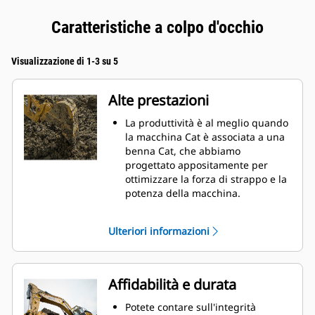
Caratteristiche a colpo d'occhio
Visualizzazione di 1-3 su 5
Alte prestazioni
La produttività è al meglio quando
la macchina Cat è associata a una
benna Cat, che abbiamo
progettato appositamente per
ottimizzare la forza di strappo e la
potenza della macchina.
Il rivestimento a doppio raggio
migliora il flusso di materiale nella
Ulteriori informazioni
benna. Il gioco del tallone
aggiunto assicura che il fondo
della benna non si trascini,
riducendo i costi della
Affidabilità e durata
manutenzione.
I consumi di carburante si
Potete contare sull'integrità