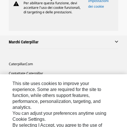
Impostazioni
warning
Per abilitare questa funzione, devi
dei cookie
accettare l'uso dei cookie funzionali,
di targeting e delle prestazioni.
Marchi Caterpillar
Caterpillar.com
Contattate Caterpillar
Le Mie Preferenze Di Marketing
This site uses cookies to improve your
experience. Some are required for the site to
Mappa Del Sito
function, while others support features,
performance, personalization, targeting, and
Cookie Settings
analytics.
Informazioni Legali
You can adjust your preferences anytime using
Cookie Settings.
Tutela Della Privacy
By selecting I Accept, you agree to the use of