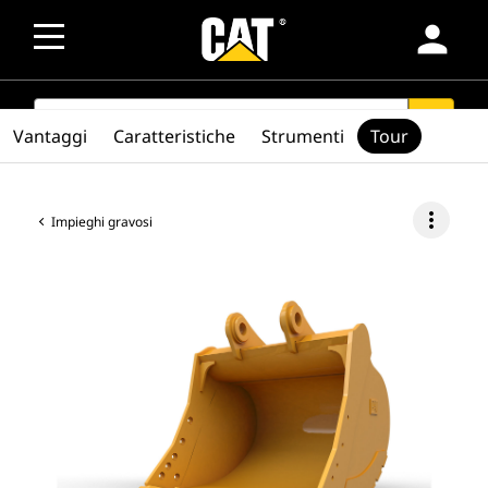
person
SEARCH
search
Vantaggi
Caratteristiche
Strumenti
Tour
more_vert
Impieghi gravosi