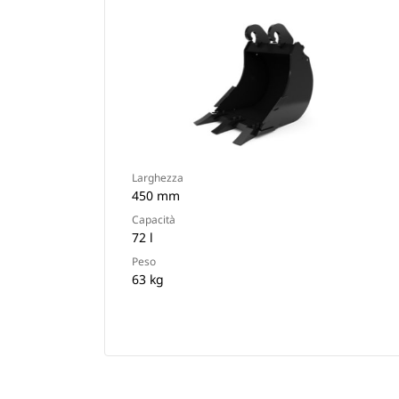
Larghezza
450 mm
Capacità
72 l
Peso
63 kg