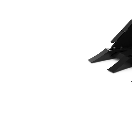
450 Mm (18 Pollici)
Van
Cambia modello