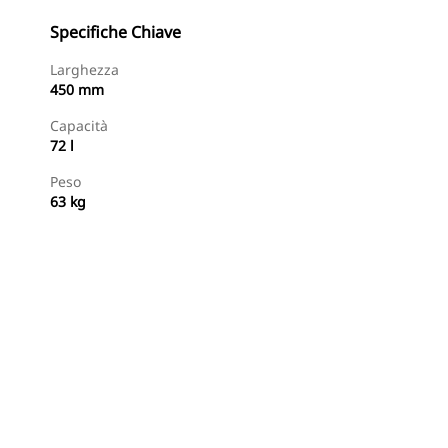
Specifiche Chiave
Larghezza
450 mm
Capacità
72 l
Peso
63 kg
Acquista Ora
Richiedi Un Preventivo