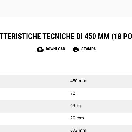
TERISTICHE TECNICHE DI 450 MM (18 PO
cloud_download
print
DOWNLOAD
STAMPA
450 mm
72 l
63 kg
20 mm
673 mm