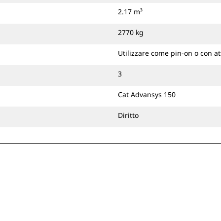
spinotto benna Cat o attacco
2.17 m³
dedicato CW.
2770 kg
Utilizzare come pin-on o con a
3
Cat Advansys 150
Diritto