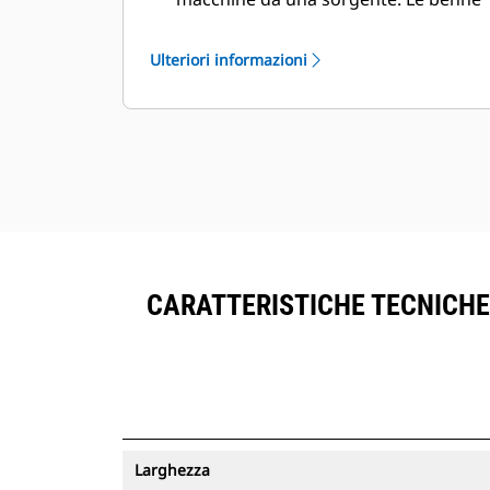
con tracciamento delle risorse
possono essere visualizzate
Ulteriori informazioni
®
all'interno di VisionLink
accanto
all'attrezzatura sottoscritta del
™
Product Link
.
Mantenere le risorse in sicurezza. Le
benne con un tracciamento delle
risorse inviano un avviso se lasciano
il limite di un sito facile da
configurare.
CARATTERISTICHE TECNICHE 
Larghezza