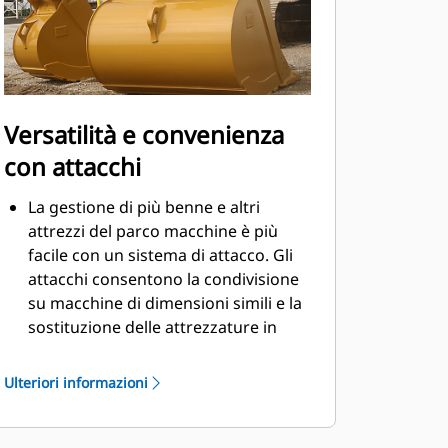
Versatilità e convenienza
con attacchi
La gestione di più benne e altri
attrezzi del parco macchine è più
facile con un sistema di attacco. Gli
attacchi consentono la condivisione
su macchine di dimensioni simili e la
sostituzione delle attrezzature in
pochi secondi senza dover lasciare la
cabina.
Ulteriori informazioni
Le benne che possono essere fissate
con perni direttamente alla macchina
sono compatibili anche con gli