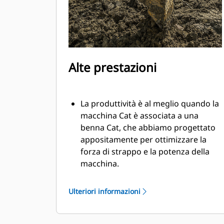
Alte prestazioni
La produttività è al meglio quando la
macchina Cat è associata a una
benna Cat, che abbiamo progettato
appositamente per ottimizzare la
forza di strappo e la potenza della
macchina.
Il rivestimento a doppio raggio
migliora il flusso di materiale nella
Ulteriori informazioni
benna. Il gioco del tallone aggiunto
assicura che il fondo della benna non
si trascini, riducendo i costi della