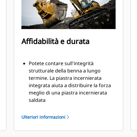
Affidabilità e durata
Potete contare sull'integrità
strutturale della benna a lungo
termine. La piastra incernierata
integrata aiuta a distribuire la forza
meglio di una piastra incernierata
saldata
Le benne Cat sono fabbricate con
elevata forza, in acciaio con
Ulteriori informazioni
resistenza all'abrasione,
specialmente per i componenti con
usura eccessiva