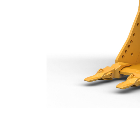
Benna Per Impieghi Generici Da 1150 Mm (45 Pollici): 519-5303
Van
Cambia modello