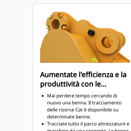
manutenzione.
I consumi di carburante si innalzano
sensibilmente durante le operazioni
di scavo. Le benne Cat sono
progettate per tagliare il materiale in
modo veloce e migliorare il
rendimento operativo globale della
macchina.
Caricate più materiale in meno
tempo. La forma e i fianchi della
Aumentate l'efficienza e la
benna mantengono la maggior parte
produttività con le
del materiale nella benna durante il
carico.
tecnologie integrate Cat
Mai perdere tempo cercando di
Connect
nuovo una benna. Il tracciamento
delle risorse Cat è disponibile su
determinate benne.
Tracciate tutto il parco attrezzature e
macchine da una sorgente. Le benne