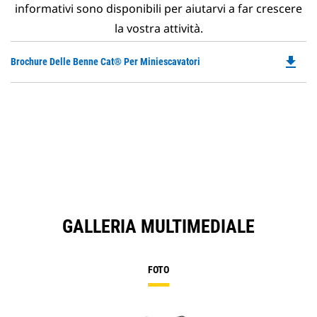
informativi sono disponibili per aiutarvi a far crescere
la vostra attività.
file_download
Do
Brochure Delle Benne Cat® Per Miniescavatori
P
O
in
a
N
Ta
GALLERIA MULTIMEDIALE
FOTO