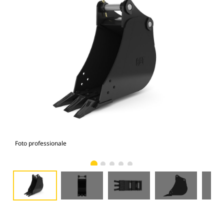
Foto professionale
Vist