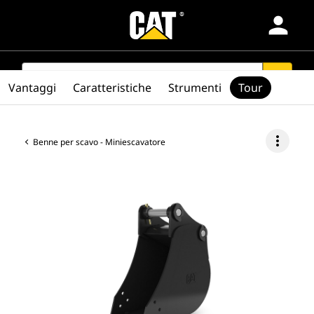
person
Prodotti
SEARCH
search
Vantaggi
Caratteristiche
Strumenti
Tour
Settori
more_vert
Benne per scavo - Miniescavatore
Servizi E Assistenza
Ricambi
Trova Dealer
Europe-Italiano