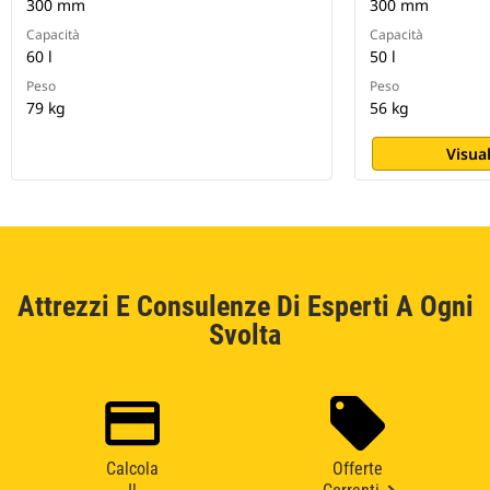
300 mm
300 mm
Capacità
Capacità
60 l
50 l
Peso
Peso
79 kg
56 kg
Visual
Attrezzi E Consulenze Di Esperti A Ogni
Svolta
Calcola
Offerte