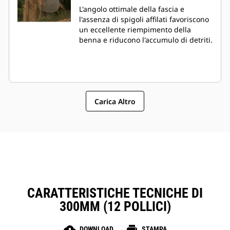
L'angolo ottimale della fascia e
l'assenza di spigoli affilati favoriscono
un eccellente riempimento della
benna e riducono l'accumulo di detriti.
Carica Altro
CARATTERISTICHE TECNICHE DI
300MM (12 POLLICI)
cloud_download
print
DOWNLOAD
STAMPA