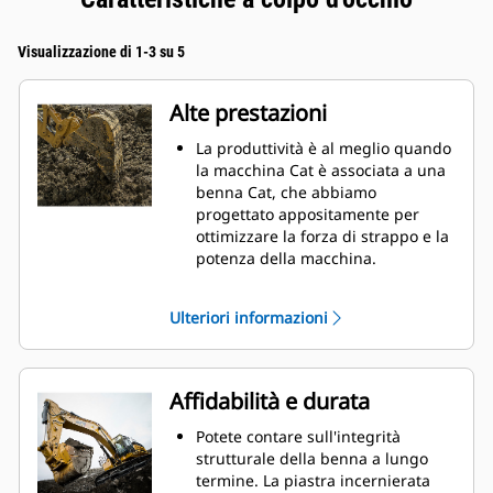
Visualizzazione di 1-3 su 5
Alte prestazioni
La produttività è al meglio quando
la macchina Cat è associata a una
benna Cat, che abbiamo
progettato appositamente per
ottimizzare la forza di strappo e la
potenza della macchina.
Il rivestimento a doppio raggio
migliora il flusso di materiale nella
Ulteriori informazioni
benna. Il gioco del tallone
aggiunto assicura che il fondo
della benna non si trascini,
riducendo i costi della
Affidabilità e durata
manutenzione.
I consumi di carburante si
Potete contare sull'integrità
innalzano sensibilmente durante
strutturale della benna a lungo
le operazioni di scavo. Le benne
termine. La piastra incernierata