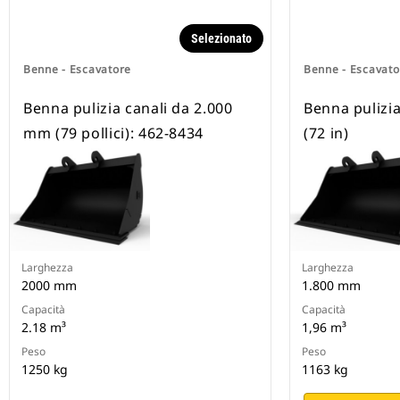
Selezionato
Benne - Escavatore
Benne - Escavato
Benna pulizia canali da 2.000
Benna pulizi
mm (79 pollici): 462-8434
(72 in)
Larghezza
Larghezza
2000 mm
1.800 mm
Capacità
Capacità
2.18 m³
1,96 m³
Peso
Peso
1250 kg
1163 kg