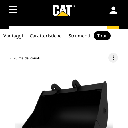
person
SEARCH
search
Vantaggi
Caratteristiche
Strumenti
Tour
more_vert
Pulizia dei canali