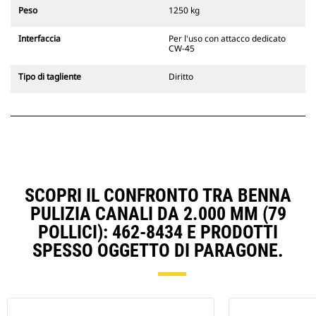
escavatori cingolati 311-352 e tutti
Peso
1250 kg
gli escavatori gommati. Sono
inoltre disponibili gli attacchi
Interfaccia
Per l'uso con attacco dedicato
larghezze per scavo di fossati.
CW-45
Gli attrezzi compatibili con il
sistema di attacco dedicato CW
Tipo di tagliente
Diritto
usano cerniere ad attacco rapido
fisse. Gli attacchi dedicati CW
includono un sistema di
bloccaggio a cuneo per mantenere
gli attrezzi agganciati.
Gli attacchi dedicati CW sono
disponibili per tutti gli escavatori
cingolati e gommati.
SCOPRI IL CONFRONTO TRA BENNA
PULIZIA CANALI DA 2.000 MM (79
POLLICI): 462-8434 E PRODOTTI
SPESSO OGGETTO DI PARAGONE.