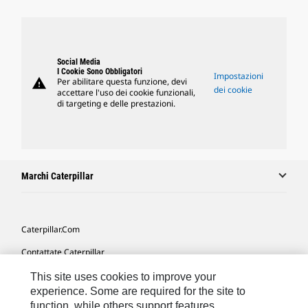
Social Media
I Cookie Sono Obbligatori
Impostazioni
warning
Per abilitare questa funzione, devi
dei cookie
accettare l'uso dei cookie funzionali,
di targeting e delle prestazioni.
Marchi Caterpillar
Caterpillar.com
Contattate Caterpillar
Le Mie Preferenze Di Marketing
This site uses cookies to improve your
experience. Some are required for the site to
Mappa Del Sito
function, while others support features,