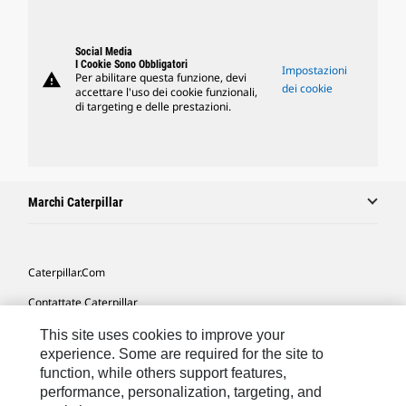
Social Media
I Cookie Sono Obbligatori
Impostazioni
warning
Per abilitare questa funzione, devi
dei cookie
accettare l'uso dei cookie funzionali,
di targeting e delle prestazioni.
Marchi Caterpillar
Caterpillar.com
Contattate Caterpillar
Le Mie Preferenze Di Marketing
This site uses cookies to improve your
experience. Some are required for the site to
Mappa Del Sito
function, while others support features,
performance, personalization, targeting, and
Cookie Settings