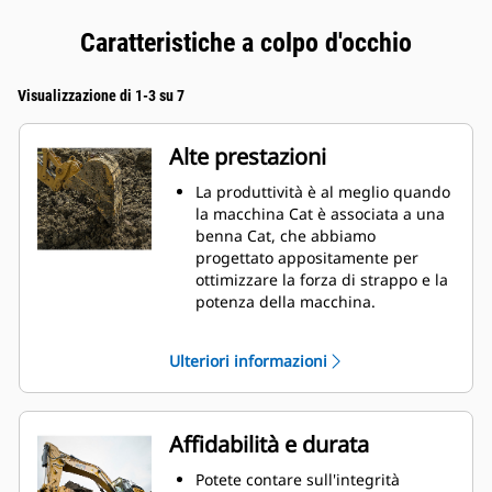
Caratteristiche a colpo d'occhio
Visualizzazione di 1-3 su 7
Alte prestazioni
La produttività è al meglio quando
la macchina Cat è associata a una
benna Cat, che abbiamo
progettato appositamente per
ottimizzare la forza di strappo e la
potenza della macchina.
Il rivestimento a doppio raggio
migliora il flusso di materiale nella
Ulteriori informazioni
benna. Il gioco del tallone
aggiunto assicura che il fondo
della benna non si trascini,
riducendo i costi della
Affidabilità e durata
manutenzione.
I consumi di carburante si
Potete contare sull'integrità