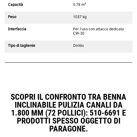
Gli attacchi rapidi spinotto-benna
Capacità
0.78 m³
Cat sono compatibili con gli
escavatori cingolati 311-352 e tutti
Peso
1037 kg
gli escavatori gommati. Sono
inoltre disponibili gli attacchi
Interfaccia
Per l'uso con attacco dedicato
larghezze per scavo di fossati.
CW-30
Gli attrezzi compatibili con il
sistema di attacco dedicato CW
Tipo di tagliente
Diritto
usano cerniere ad attacco rapido
fisse. Gli attacchi dedicati CW
includono un sistema di
bloccaggio a cuneo per mantenere
gli attrezzi agganciati.
Gli attacchi dedicati CW sono
disponibili per tutti gli escavatori
cingolati e gommati.
SCOPRI IL CONFRONTO TRA BENNA
INCLINABILE PULIZIA CANALI DA
1.800 MM (72 POLLICI): 510-6691 E
PRODOTTI SPESSO OGGETTO DI
PARAGONE.