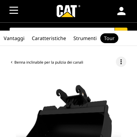
person
SEARCH
search
Vantaggi
Caratteristiche
Strumenti
Tour
more_vert
Benna inclinabile per la pulizia dei canali