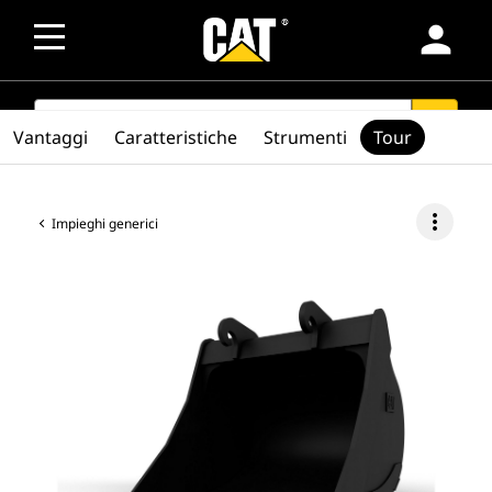
person
SEARCH
search
Vantaggi
Caratteristiche
Strumenti
Tour
more_vert
Impieghi generici