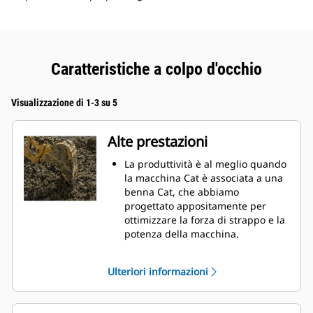
Caratteristiche a colpo d'occhio
Visualizzazione di 1-3 su 5
Alte prestazioni
La produttività è al meglio quando
la macchina Cat è associata a una
benna Cat, che abbiamo
progettato appositamente per
ottimizzare la forza di strappo e la
potenza della macchina.
Il rivestimento a doppio raggio
migliora il flusso di materiale nella
Ulteriori informazioni
benna. Il gioco del tallone
aggiunto assicura che il fondo
della benna non si trascini,