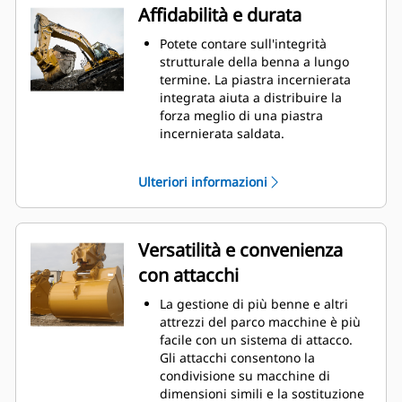
riducendo i costi della
Affidabilità e durata
manutenzione.
I consumi di carburante si
Potete contare sull'integrità
innalzano sensibilmente durante
strutturale della benna a lungo
le operazioni di scavo. Le benne
termine. La piastra incernierata
Cat sono progettate per tagliare il
integrata aiuta a distribuire la
materiale in modo veloce e
forza meglio di una piastra
migliorare il rendimento operativo
incernierata saldata.
globale della macchina.
Le benne Cat sono fabbricate con
Caricate più materiale in meno
elevata forza, in acciaio con
Ulteriori informazioni
tempo. La forma e i fianchi della
resistenza all'abrasione,
benna mantengono la maggior
specialmente per i componenti
parte del materiale nella benna
con usura eccessiva.
durante il carico.
Proteggete aree della benna più
Versatilità e convenienza
importanti e sottoposte a usura
con attacchi
elevata con le parti di usura (GET,
Ground Engaging Tools) Cat
. Le
®
La gestione di più benne e altri
protezioni laterali e i taglienti
attrezzi del parco macchine è più
laterali contribuiscono a
facile con un sistema di attacco.
preservare le parti della benna
Gli attacchi consentono la
che entrano in contatto e a
condivisione su macchine di
passare attraverso i materiali.
dimensioni simili e la sostituzione