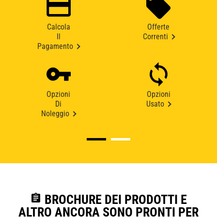
Calcola
Offerte
Il
Correnti
Pagamento
Opzioni
Opzioni
Di
Usato
Noleggio
assignment
BROCHURE DEI PRODOTTI E
ALTRO ANCORA SONO PRONTI PER