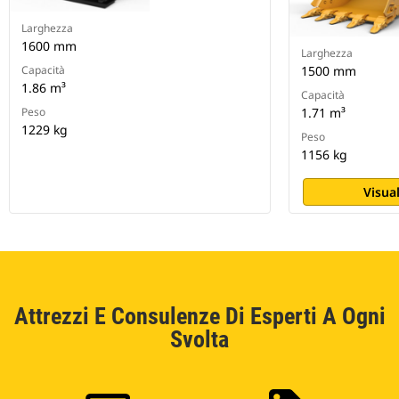
Larghezza
1600 mm
Larghezza
Capacità
1500 mm
1.86 m³
Capacità
Peso
1.71 m³
1229 kg
Peso
1156 kg
Visual
Attrezzi E Consulenze Di Esperti A Ogni
Svolta