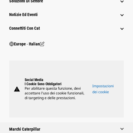
Soluzioni Di Settore
Notizie Ed Eventi
Connettiti Con Cat
Europe ‧ Italian
Social Media
I Cookie Sono Obbligatori
Impostazioni
warning
Per abilitare questa funzione, devi
dei cookie
accettare l'uso dei cookie funzionali,
di targeting e delle prestazioni.
Marchi Caterpillar