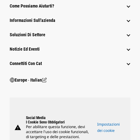
Come Possiamo Aiutarti?
Informazioni Sull'azienda
Soluzioni Di Settore
Notizie Ed Eventi
Connettiti Con Cat
Europe ‧ Italian
Social Media
I Cookie Sono Obbligatori
Impostazioni
warning
Per abilitare questa funzione, devi
dei cookie
accettare l'uso dei cookie funzionali,
di targeting e delle prestazioni.