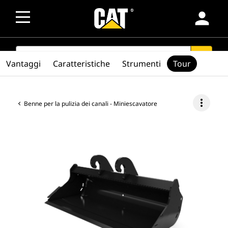
person
SEARCH
search
Vantaggi
Caratteristiche
Strumenti
Tour
more_vert
Benne per la pulizia dei canali - Miniescavatore