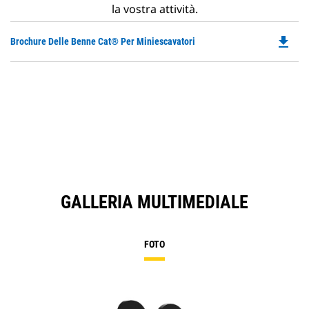
la vostra attività.
file_download
Do
Brochure Delle Benne Cat® Per Miniescavatori
P
O
in
a
N
Ta
GALLERIA MULTIMEDIALE
FOTO