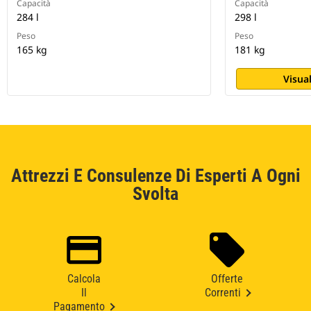
Capacità
Capacità
284 l
298 l
Peso
Peso
165 kg
181 kg
Visual
Attrezzi E Consulenze Di Esperti A Ogni
Svolta
Calcola
Offerte
Il
Correnti
Pagamento