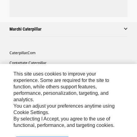
Marchi Caterpillar
Caterpillar.com
Contattate Caterpillar
Le Mie Preferenze Di Marketing
This site uses cookies to improve your
experience. Some are required for the site to
Mappa Del Sito
function, while others support features,
performance, personalization, targeting, and
Cookie Settings
analytics.
Informazioni Legali
You can adjust your preferences anytime using
Cookie Settings.
Tutela Della Privacy
By selecting I Accept, you agree to the use of
functional, performance, and targeting cookies.