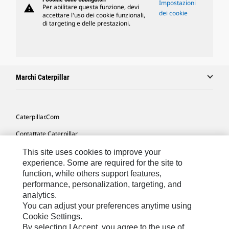
Impostazioni
warning
Per abilitare questa funzione, devi
dei cookie
accettare l'uso dei cookie funzionali,
di targeting e delle prestazioni.
Marchi Caterpillar
Caterpillar.com
Contattate Caterpillar
Le Mie Preferenze Di Marketing
This site uses cookies to improve your
experience. Some are required for the site to
Mappa Del Sito
function, while others support features,
performance, personalization, targeting, and
Cookie Settings
analytics.
Informazioni Legali
You can adjust your preferences anytime using
Cookie Settings.
Tutela Della Privacy
By selecting I Accept, you agree to the use of