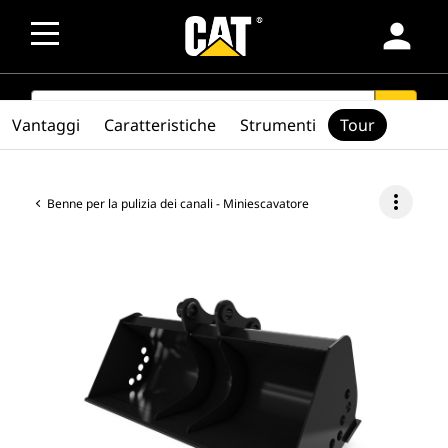
person
SEARCH
search
Vantaggi
Caratteristiche
Strumenti
Tour
more_vert
Benne per la pulizia dei canali - Miniescavatore