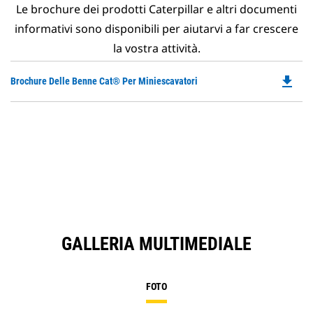
Le brochure dei prodotti Caterpillar e altri documenti
informativi sono disponibili per aiutarvi a far crescere
la vostra attività.
file_download
Do
Brochure Delle Benne Cat® Per Miniescavatori
P
O
in
a
N
Ta
GALLERIA MULTIMEDIALE
FOTO