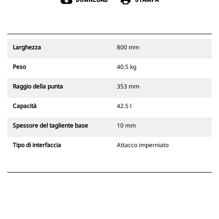
cloud_download
print
Larghezza
800 mm
Peso
40.5 kg
Raggio della punta
353 mm
Capacità
42.5 l
Spessore del tagliente base
10 mm
Tipo di interfaccia
Attacco imperniato