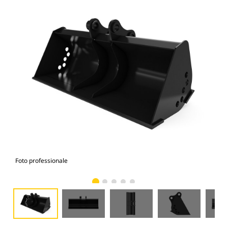
Foto professionale
Vist