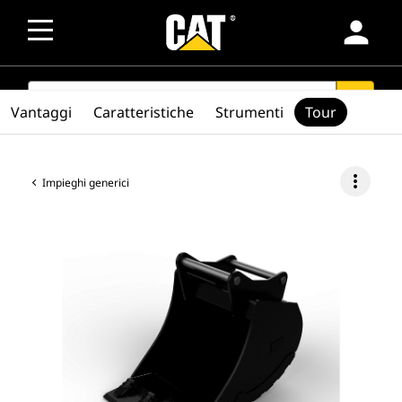
person
SEARCH
search
Vantaggi
Caratteristiche
Strumenti
Tour
more_vert
Impieghi generici