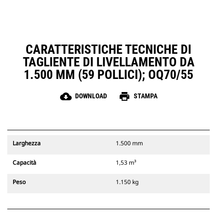
CARATTERISTICHE TECNICHE DI
TAGLIENTE DI LIVELLAMENTO DA
1.500 MM (59 POLLICI); OQ70/55
cloud_download
print
DOWNLOAD
STAMPA
Larghezza
1.500 mm
Capacità
1,53 m³
Peso
1.150 kg