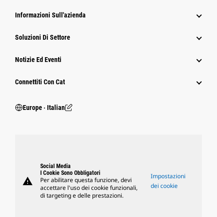
Informazioni Sull'azienda
Soluzioni Di Settore
Notizie Ed Eventi
Connettiti Con Cat
Europe ‧ Italian
Social Media
I Cookie Sono Obbligatori
Impostazioni
warning
Per abilitare questa funzione, devi
dei cookie
accettare l'uso dei cookie funzionali,
di targeting e delle prestazioni.