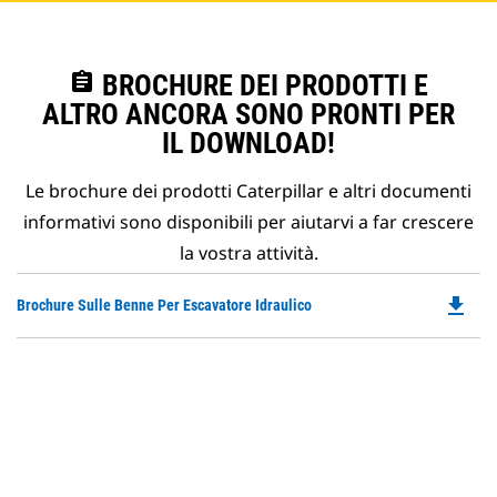
assignment
BROCHURE DEI PRODOTTI E
ALTRO ANCORA SONO PRONTI PER
IL DOWNLOAD!
Le brochure dei prodotti Caterpillar e altri documenti
informativi sono disponibili per aiutarvi a far crescere
la vostra attività.
file_download
Do
Brochure Sulle Benne Per Escavatore Idraulico
P
O
in
a
N
Ta