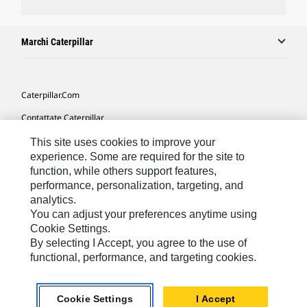
Marchi Caterpillar
Caterpillar.com
Contattate Caterpillar
Le Mie Preferenze Di Marketing
This site uses cookies to improve your
experience. Some are required for the site to
Mappa Del Sito
function, while others support features,
performance, personalization, targeting, and
Cookie Settings
analytics.
Informazioni Legali
You can adjust your preferences anytime using
Cookie Settings.
Tutela Della Privacy
By selecting I Accept, you agree to the use of
functional, performance, and targeting cookies.
Europe - Italian
© 2026 Caterpillar. Tutti i diritti riservati.
Cookie Settings
I Accept