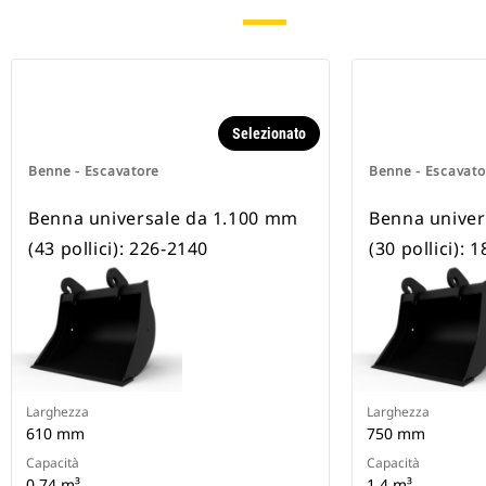
Selezionato
Benne - Escavatore
Benne - Escavato
Benna universale da 1.100 mm
Benna unive
(43 pollici): 226-2140
(30 pollici): 
Larghezza
Larghezza
610 mm
750 mm
Capacità
Capacità
0.74 m³
1.4 m³