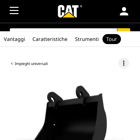
person
SEARCH
search
Vantaggi
Caratteristiche
Strumenti
Tour
more_vert
Impieghi universali