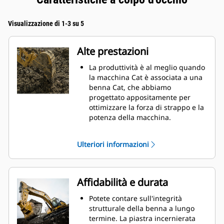
Visualizzazione di 1-3 su 5
Alte prestazioni
La produttività è al meglio quando
la macchina Cat è associata a una
benna Cat, che abbiamo
progettato appositamente per
ottimizzare la forza di strappo e la
potenza della macchina.
Il rivestimento a doppio raggio
migliora il flusso di materiale nella
Ulteriori informazioni
benna. Il gioco del tallone
aggiunto assicura che il fondo
della benna non si trascini,
riducendo i costi della
Affidabilità e durata
manutenzione.
I consumi di carburante si
Potete contare sull'integrità
innalzano sensibilmente durante
strutturale della benna a lungo
le operazioni di scavo. Le benne
termine. La piastra incernierata