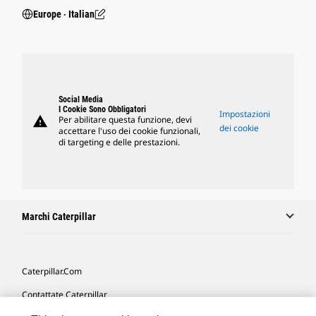
Europe ‧ Italian
Social Media
I Cookie Sono Obbligatori
Impostazioni
warning
Per abilitare questa funzione, devi
dei cookie
accettare l'uso dei cookie funzionali,
di targeting e delle prestazioni.
Marchi Caterpillar
Caterpillar.com
Contattate Caterpillar