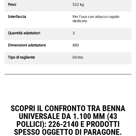
escavatori cingolati 311-352 e tutti
Peso
522 kg
gli escavatori gommati. Sono
inoltre disponibili gli attacchi
Interfaccia
Per l'uso con attacco rapido
larghezze per scavo di fossati.
dedicato
Gli attrezzi compatibili con il
sistema di attacco dedicato CW
Quantità adattatori
3
usano cerniere ad attacco rapido
fisse. Gli attacchi dedicati CW
Dimensioni adattatore
K80
includono un sistema di
bloccaggio a cuneo per mantenere
Tipo di tagliente
Diritto
gli attrezzi agganciati.
Gli attacchi dedicati CW sono
disponibili per tutti gli escavatori
cingolati e gommati.
SCOPRI IL CONFRONTO TRA BENNA
UNIVERSALE DA 1.100 MM (43
POLLICI): 226-2140 E PRODOTTI
SPESSO OGGETTO DI PARAGONE.