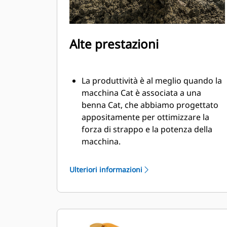
Alte prestazioni
La produttività è al meglio quando la
macchina Cat è associata a una
benna Cat, che abbiamo progettato
appositamente per ottimizzare la
forza di strappo e la potenza della
macchina.
Il rivestimento a doppio raggio
migliora il flusso di materiale nella
Ulteriori informazioni
benna. Il gioco del tallone aggiunto
assicura che il fondo della benna non
si trascini, riducendo i costi della
manutenzione.
I consumi di carburante si innalzano