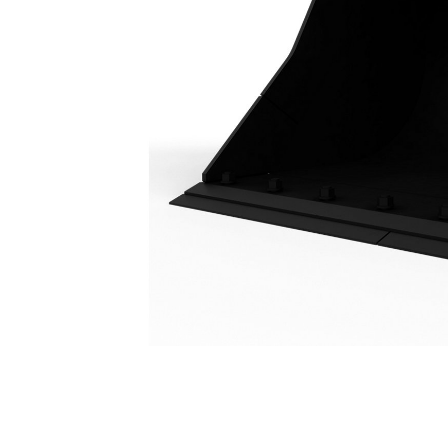
Benna Pulizia Canali Da 1.800 Mm (72 Pollici): 461-4183
Van
Cambia modello