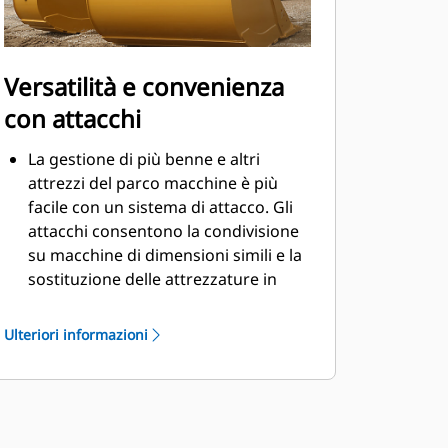
Versatilità e convenienza
con attacchi
La gestione di più benne e altri
attrezzi del parco macchine è più
facile con un sistema di attacco. Gli
attacchi consentono la condivisione
su macchine di dimensioni simili e la
sostituzione delle attrezzature in
pochi secondi senza dover lasciare la
cabina.
Ulteriori informazioni
Le benne che possono essere fissate
con perni direttamente alla macchina
sono compatibili anche con gli
®
attacchi spinotto-benna Cat
, ad
eccezione delle benne Performance