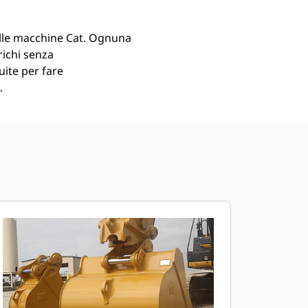
lle macchine Cat. Ognuna
richi senza
uite per fare
.