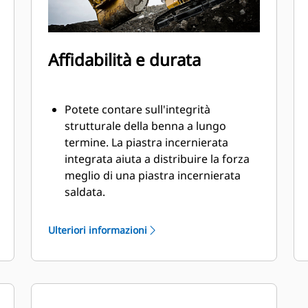
Affidabilità e durata
Potete contare sull'integrità
strutturale della benna a lungo
termine. La piastra incernierata
integrata aiuta a distribuire la forza
meglio di una piastra incernierata
saldata.
Le benne Cat sono fabbricate con
elevata forza, in acciaio con
Ulteriori informazioni
resistenza all'abrasione,
specialmente per i componenti con
usura eccessiva.
Proteggete aree della benna più
importanti e sottoposte a usura