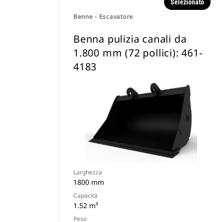
Selezionato
Benne - Escavatore
Benna pulizia canali da
1.800 mm (72 pollici): 461-
4183
Larghezza
1800 mm
Capacità
1.52 m³
Peso