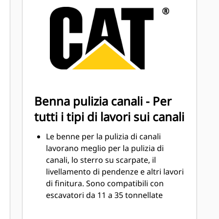
elevata con le parti di usura (GET,
®
Ground Engaging Tools) Cat
. Le
protezioni laterali e i taglienti laterali
contribuiscono a preservare le parti
della benna che entrano in contatto
e a passare attraverso i materiali.
Riducete i costi della manutenzione
selezionando il GET giusto per la
Benna pulizia canali - Per
benna e la combinazione di
tutti i tipi di lavori sui canali
applicazioni.
Le punte della benna sono disponibili
Le benne per la pulizia di canali
in una varietà di opzioni per adattarsi
lavorano meglio per la pulizia di
ad applicazioni specifiche. Se avete
canali, lo sterro su scarpate, il
bisogno di lasciare un pavimento
livellamento di pendenze e altri lavori
livellato e pulito o scavare materiali
di finitura. Sono compatibili con
duri, abrasivi, c'è una punta specifica.
escavatori da 11 a 35 tonnellate
(11.000-35.000 kg) e hanno larghezze
da 1.200 a 2.400 mm (48-94 pollici).