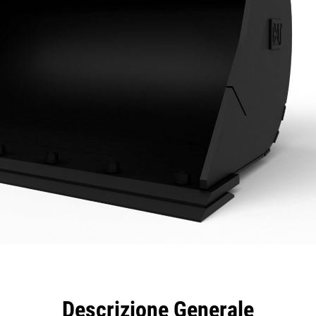
taggi
Caratteristiche
Strumenti
Tour
Descrizione Generale