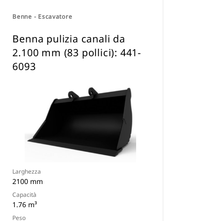
Benne - Escavatore
Benna pulizia canali da
2.100 mm (83 pollici): 441-
6093
Larghezza
2100 mm
Capacità
1.76 m³
Peso