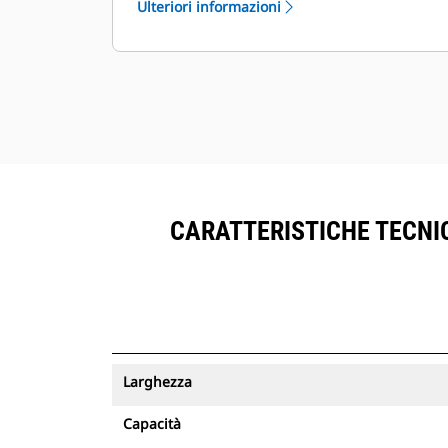
Ulteriori informazioni
®
all'interno di VisionLink
accanto
all'attrezzatura sottoscritta del
™
Product Link
.
Mantenere le risorse in sicurezza. Le
benne con un tracciamento delle
risorse inviano un avviso se lasciano
il limite di un sito facile da
configurare.
CARATTERISTICHE TECNIC
Larghezza
Capacità