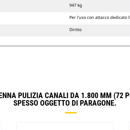
canali direttamente alla macchina o
947 kg
utilizzarla con attacco spinotto
benna Cat o un attacco dedicato CW.
Per l'uso con attacco dedicato
Diritto
NNA PULIZIA CANALI DA 1.800 MM (72 PO
SPESSO OGGETTO DI PARAGONE.