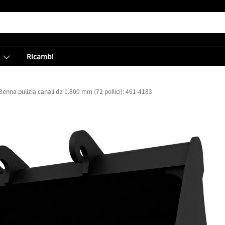
Ricambi
Benna pulizia canali da 1.800 mm (72 pollici): 461-4183