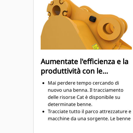
sensibilmente durante le operazioni
di scavo. Le benne Cat sono
progettate per tagliare il materiale in
modo veloce e migliorare il
rendimento operativo globale della
macchina.
Caricate più materiale in meno
tempo. La forma e i fianchi della
Aumentate l'efficienza e la
benna mantengono la maggior parte
produttività con le
del materiale nella benna durante il
carico.
tecnologie integrate Cat
Mai perdere tempo cercando di
Connect
nuovo una benna. Il tracciamento
delle risorse Cat è disponibile su
determinate benne.
Tracciate tutto il parco attrezzature e
macchine da una sorgente. Le benne
con tracciamento delle risorse
possono essere visualizzate