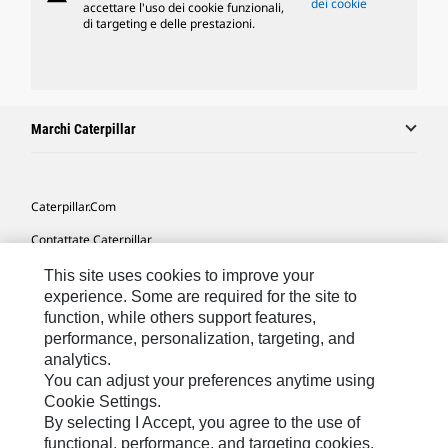
dei cookie
accettare l'uso dei cookie funzionali,
di targeting e delle prestazioni.
Marchi Caterpillar
Caterpillar.com
Contattate Caterpillar
Le Mie Preferenze Di Marketing
This site uses cookies to improve your
experience. Some are required for the site to
Mappa Del Sito
function, while others support features,
performance, personalization, targeting, and
Cookie Settings
analytics.
Informazioni Legali
You can adjust your preferences anytime using
Cookie Settings.
Tutela Della Privacy
By selecting I Accept, you agree to the use of
functional, performance, and targeting cookies.