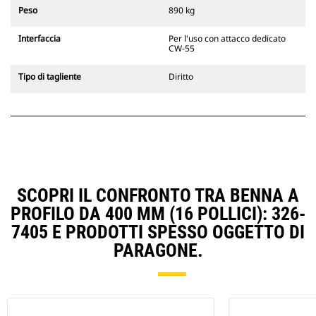
escavatori cingolati 311-352 e tutti
Peso
890 kg
gli escavatori gommati. Sono
inoltre disponibili gli attacchi
Interfaccia
Per l'uso con attacco dedicato
larghezze per scavo di fossati.
CW-55
Gli attrezzi compatibili con il
sistema di attacco dedicato CW
Tipo di tagliente
Diritto
usano cerniere ad attacco rapido
fisse. Gli attacchi dedicati CW
includono un sistema di
bloccaggio a cuneo per mantenere
gli attrezzi agganciati.
Gli attacchi dedicati CW sono
disponibili per tutti gli escavatori
cingolati e gommati.
SCOPRI IL CONFRONTO TRA BENNA A
PROFILO DA 400 MM (16 POLLICI): 326-
7405 E PRODOTTI SPESSO OGGETTO DI
PARAGONE.