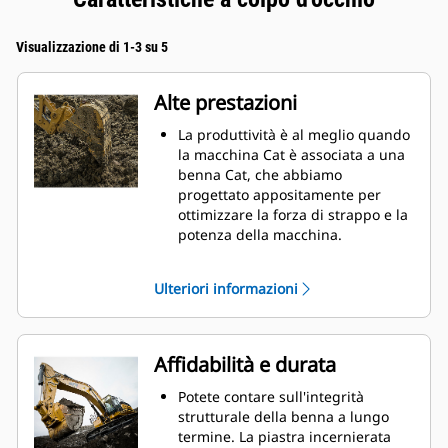
Visualizzazione di 1-3 su 5
Alte prestazioni
La produttività è al meglio quando
la macchina Cat è associata a una
benna Cat, che abbiamo
progettato appositamente per
ottimizzare la forza di strappo e la
potenza della macchina.
Il rivestimento a doppio raggio
migliora il flusso di materiale nella
Ulteriori informazioni
benna. Il gioco del tallone
aggiunto assicura che il fondo
della benna non si trascini,
riducendo i costi della
Affidabilità e durata
manutenzione.
I consumi di carburante si
Potete contare sull'integrità
innalzano sensibilmente durante
strutturale della benna a lungo
le operazioni di scavo. Le benne
termine. La piastra incernierata