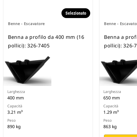
Selezionato
Benne - Escavatore
Benne - Escavato
Benna a profilo da 400 mm (16
Benna a prof
pollici): 326-7405
pollici): 326-
Larghezza
Larghezza
400 mm
650 mm
Capacità
Capacità
3.21 m³
1.29 m³
Peso
Peso
890 kg
863 kg