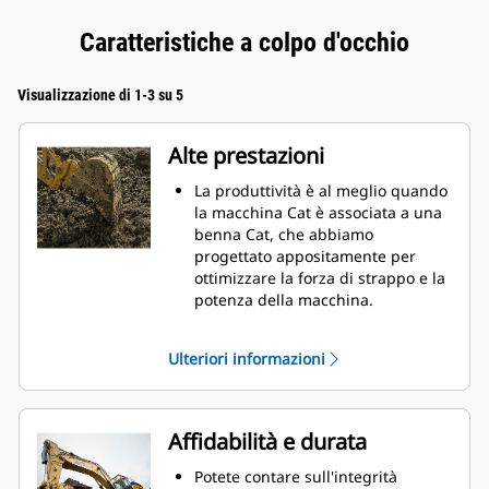
Caratteristiche a colpo d'occhio
Visualizzazione di 1-3 su 5
Alte prestazioni
La produttività è al meglio quando
la macchina Cat è associata a una
benna Cat, che abbiamo
progettato appositamente per
ottimizzare la forza di strappo e la
potenza della macchina.
Il rivestimento a doppio raggio
migliora il flusso di materiale nella
Ulteriori informazioni
benna. Il gioco del tallone
aggiunto assicura che il fondo
della benna non si trascini,
riducendo i costi della
Affidabilità e durata
manutenzione.
I consumi di carburante si
Potete contare sull'integrità