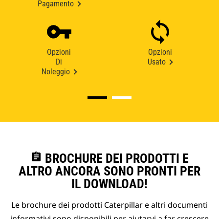
Pagamento
Opzioni
Opzioni
Di
Usato
Noleggio
assignment
BROCHURE DEI PRODOTTI E
ALTRO ANCORA SONO PRONTI PER
IL DOWNLOAD!
Le brochure dei prodotti Caterpillar e altri documenti
informativi sono disponibili per aiutarvi a far crescere