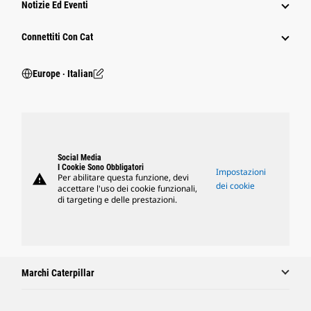
Notizie Ed Eventi
Connettiti Con Cat
Europe ‧ Italian
Social Media
I Cookie Sono Obbligatori
Impostazioni
warning
Per abilitare questa funzione, devi
dei cookie
accettare l'uso dei cookie funzionali,
di targeting e delle prestazioni.
Marchi Caterpillar