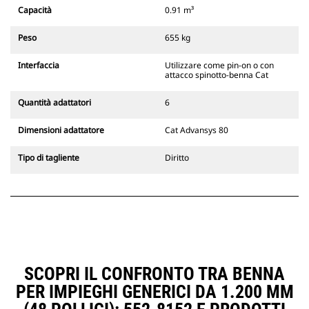
Gli attacchi rapidi spinotto-benna
Capacità
0.91 m³
Cat sono compatibili con gli
escavatori cingolati 311-352 e tutti
Peso
655 kg
gli escavatori gommati. Sono
inoltre disponibili gli attacchi
Interfaccia
Utilizzare come pin-on o con
larghezze per scavo di fossati.
attacco spinotto-benna Cat
Gli attrezzi compatibili con il
sistema di attacco dedicato CW
Quantità adattatori
6
usano cerniere ad attacco rapido
fisse. Gli attacchi dedicati CW
Dimensioni adattatore
Cat Advansys 80
includono un sistema di
bloccaggio a cuneo per mantenere
Tipo di tagliente
Diritto
gli attrezzi agganciati.
Gli attacchi dedicati CW sono
disponibili per tutti gli escavatori
cingolati e gommati.
SCOPRI IL CONFRONTO TRA BENNA
PER IMPIEGHI GENERICI DA 1.200 MM