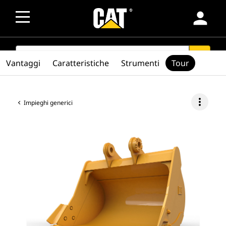
person
SEARCH
search
Vantaggi
Caratteristiche
Strumenti
Tour
more_vert
Impieghi generici