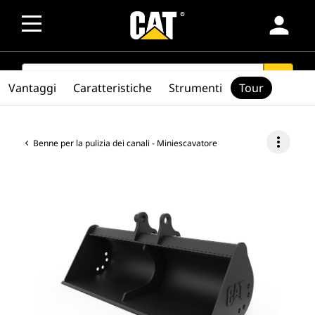
person
SEARCH
search
Vantaggi
Caratteristiche
Strumenti
Tour
more_vert
Benne per la pulizia dei canali - Miniescavatore