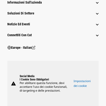
Informazioni Sull'azienda
Soluzioni Di Settore
Notizie Ed Eventi
Connettiti Con Cat
Europe ‧ Italian
Social Media
I Cookie Sono Obbligatori
Impostazioni
warning
Per abilitare questa funzione, devi
dei cookie
accettare l'uso dei cookie funzionali,
di targeting e delle prestazioni.