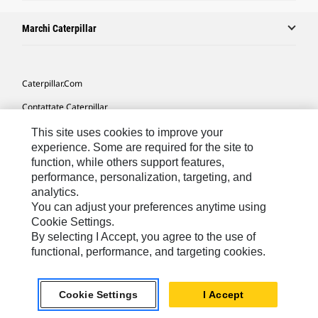
Marchi Caterpillar
Caterpillar.com
Contattate Caterpillar
Le Mie Preferenze Di Marketing
This site uses cookies to improve your
experience. Some are required for the site to
Mappa Del Sito
function, while others support features,
performance, personalization, targeting, and
Cookie Settings
analytics.
Informazioni Legali
You can adjust your preferences anytime using
Cookie Settings.
Tutela Della Privacy
By selecting I Accept, you agree to the use of
functional, performance, and targeting cookies.
Europe - Italian
© 2026 Caterpillar. Tutti i diritti riservati.
Cookie Settings
I Accept