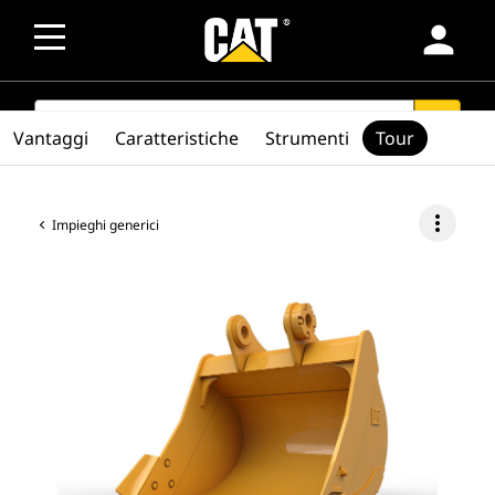
person
SEARCH
search
Vantaggi
Caratteristiche
Strumenti
Tour
more_vert
Impieghi generici