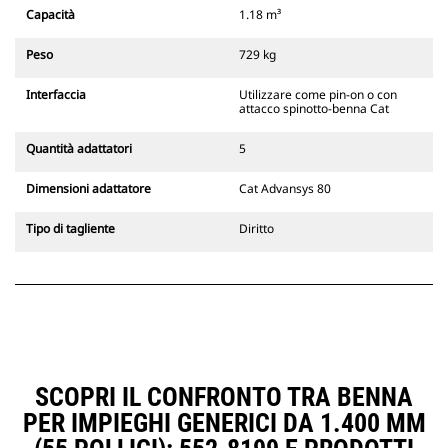
Gli attacchi rapidi spinotto-benna
Capacità
1.18 m³
Cat sono compatibili con gli
escavatori cingolati 311-352 e tutti
Peso
729 kg
gli escavatori gommati. Sono
inoltre disponibili gli attacchi
Interfaccia
Utilizzare come pin-on o con
larghezze per scavo di fossati.
attacco spinotto-benna Cat
Gli attrezzi compatibili con il
sistema di attacco dedicato CW
Quantità adattatori
5
usano cerniere ad attacco rapido
fisse. Gli attacchi dedicati CW
Dimensioni adattatore
Cat Advansys 80
includono un sistema di
bloccaggio a cuneo per mantenere
Tipo di tagliente
Diritto
gli attrezzi agganciati.
Gli attacchi dedicati CW sono
disponibili per tutti gli escavatori
cingolati e gommati.
SCOPRI IL CONFRONTO TRA BENNA
PER IMPIEGHI GENERICI DA 1.400 MM