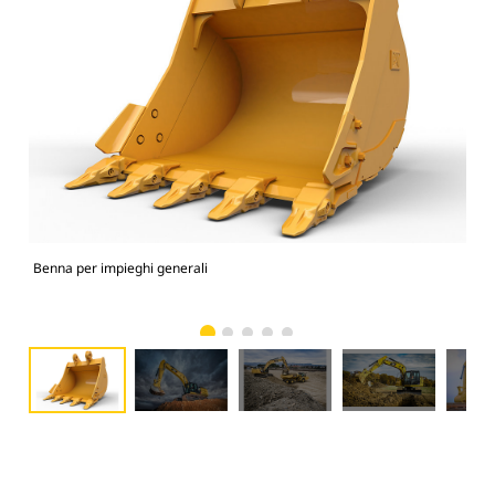
Benna per impieghi generali
336