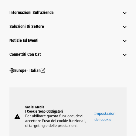
Informazioni Sull'azienda
Soluzioni Di Settore
Notizie Ed Eventi
Connettiti Con Cat
Europe ‧ Italian
Social Media
I Cookie Sono Obbligatori
Impostazioni
warning
Per abilitare questa funzione, devi
dei cookie
accettare l'uso dei cookie funzionali,
di targeting e delle prestazioni.