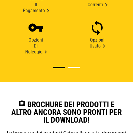
Il
Correnti
Pagamento
Opzioni
Opzioni
Di
Usato
Noleggio
assignment
BROCHURE DEI PRODOTTI E
ALTRO ANCORA SONO PRONTI PER
IL DOWNLOAD!
Le brochure dei prodotti Caterpillar e altri documenti