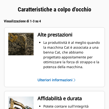
Caratteristiche a colpo d'occhio
Visualizzazione di 1-3 su 4
Alte prestazioni
La produttività è al meglio quando
la macchina Cat è associata a una
benna Cat, che abbiamo
progettato appositamente per
ottimizzare la forza di strappo e la
potenza della macchina.
Il rivestimento a doppio raggio
migliora il flusso di materiale nella
Ulteriori informazioni
benna. Il gioco del tallone
aggiunto assicura che il fondo
della benna non si trascini,
riducendo i costi della
Affidabilità e durata
manutenzione.
I consumi di carburante si
Potete contare sull'integrità