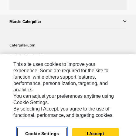
Marchi Caterpillar
Caterpillar.com
Contattate Caterpillar
This site uses cookies to improve your
Le Mie Preferenze Di Marketing
experience. Some are required for the site to
Mappa Del Sito
function, while others support features,
performance, personalization, targeting, and
Cookie Settings
analytics.
Informazioni Legali
You can adjust your preferences anytime using
Cookie Settings.
Tutela Della Privacy
By selecting I Accept, you agree to the use of
functional, performance, and targeting cookies.
Europe - Italian
© 2026 Caterpillar. Tutti i diritti riservati.
Cookie Settings
I Accept