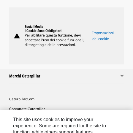
Social Media
I Cookie Sono Obbligatori
Impostazioni
warning
Per abilitare questa funzione, devi
dei cookie
accettare l'uso dei cookie funzionali,
di targeting e delle prestazioni.
Marchi Caterpillar
Caterpillar.com
Contattate Caterpillar
Le Mie Preferenze Di Marketing
This site uses cookies to improve your
experience. Some are required for the site to
Mappa Del Sito
function, while others support features,