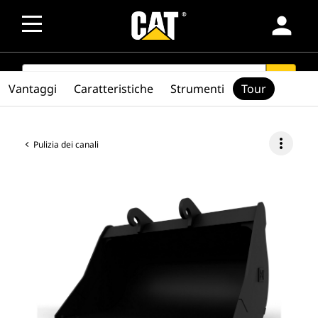
person
SEARCH
search
Vantaggi
Caratteristiche
Strumenti
Tour
more_vert
Pulizia dei canali