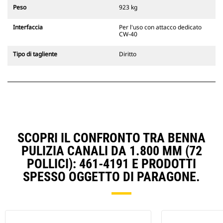
escavatori cingolati 311-352 e tutti
Peso
923 kg
gli escavatori gommati. Sono
inoltre disponibili gli attacchi
Interfaccia
Per l'uso con attacco dedicato
larghezze per scavo di fossati.
CW-40
Gli attrezzi compatibili con il
sistema di attacco dedicato CW
Tipo di tagliente
Diritto
usano cerniere ad attacco rapido
fisse. Gli attacchi dedicati CW
includono un sistema di
bloccaggio a cuneo per mantenere
gli attrezzi agganciati.
Gli attacchi dedicati CW sono
disponibili per tutti gli escavatori
cingolati e gommati.
SCOPRI IL CONFRONTO TRA BENNA
PULIZIA CANALI DA 1.800 MM (72
POLLICI): 461-4191 E PRODOTTI
SPESSO OGGETTO DI PARAGONE.