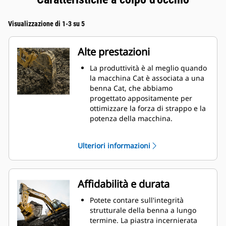
Visualizzazione di 1-3 su 5
Alte prestazioni
La produttività è al meglio quando
la macchina Cat è associata a una
benna Cat, che abbiamo
progettato appositamente per
ottimizzare la forza di strappo e la
potenza della macchina.
Il rivestimento a doppio raggio
migliora il flusso di materiale nella
Ulteriori informazioni
benna. Il gioco del tallone
aggiunto assicura che il fondo
della benna non si trascini,
riducendo i costi della
Affidabilità e durata
manutenzione.
I consumi di carburante si
Potete contare sull'integrità
innalzano sensibilmente durante
strutturale della benna a lungo
le operazioni di scavo. Le benne
termine. La piastra incernierata