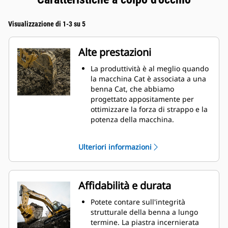
Visualizzazione di 1-3 su 5
Alte prestazioni
La produttività è al meglio quando
la macchina Cat è associata a una
benna Cat, che abbiamo
progettato appositamente per
ottimizzare la forza di strappo e la
potenza della macchina.
Il rivestimento a doppio raggio
migliora il flusso di materiale nella
Ulteriori informazioni
benna. Il gioco del tallone
aggiunto assicura che il fondo
della benna non si trascini,
riducendo i costi della
Affidabilità e durata
manutenzione.
I consumi di carburante si
Potete contare sull'integrità
innalzano sensibilmente durante
strutturale della benna a lungo
le operazioni di scavo. Le benne
termine. La piastra incernierata