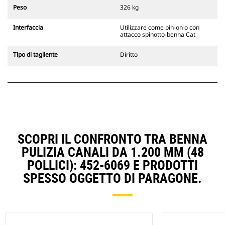
escavatori cingolati 311-352 e tutti
Peso
326 kg
gli escavatori gommati. Sono
inoltre disponibili gli attacchi
Interfaccia
Utilizzare come pin-on o con
larghezze per scavo di fossati.
attacco spinotto-benna Cat
Gli attrezzi compatibili con il
sistema di attacco dedicato CW
Tipo di tagliente
Diritto
usano cerniere ad attacco rapido
fisse. Gli attacchi dedicati CW
includono un sistema di
bloccaggio a cuneo per mantenere
gli attrezzi agganciati.
Gli attacchi dedicati CW sono
disponibili per tutti gli escavatori
cingolati e gommati.
SCOPRI IL CONFRONTO TRA BENNA
PULIZIA CANALI DA 1.200 MM (48
POLLICI): 452-6069 E PRODOTTI
SPESSO OGGETTO DI PARAGONE.