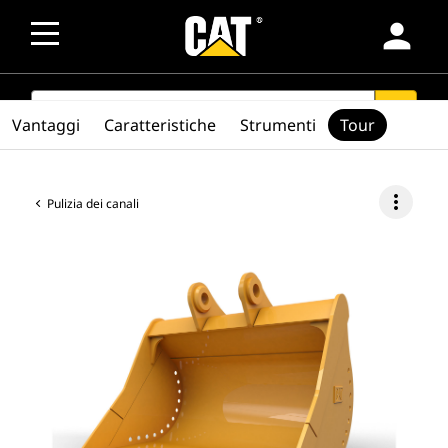
person
SEARCH
search
Vantaggi
Caratteristiche
Strumenti
Tour
more_vert
Pulizia dei canali