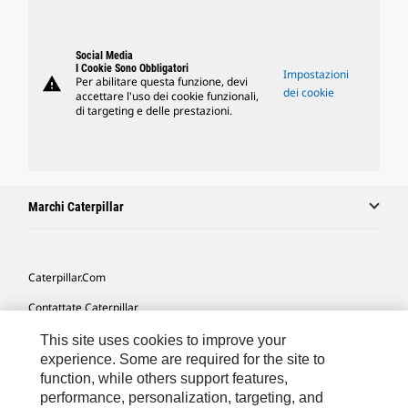
Social Media
I Cookie Sono Obbligatori
Impostazioni
warning
Per abilitare questa funzione, devi
dei cookie
accettare l'uso dei cookie funzionali,
di targeting e delle prestazioni.
Marchi Caterpillar
Caterpillar.com
Contattate Caterpillar
Le Mie Preferenze Di Marketing
This site uses cookies to improve your
experience. Some are required for the site to
Mappa Del Sito
function, while others support features,
performance, personalization, targeting, and
Cookie Settings