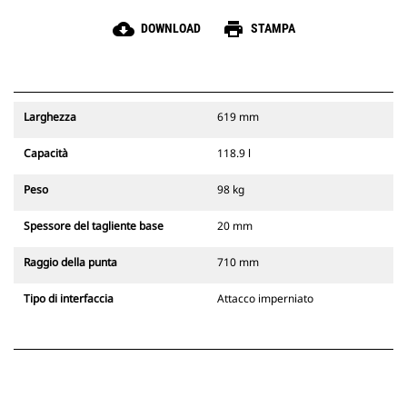
cloud_download
print
DOWNLOAD
STAMPA
Larghezza
619 mm
Capacità
118.9 l
Peso
98 kg
Spessore del tagliente base
20 mm
Raggio della punta
710 mm
Tipo di interfaccia
Attacco imperniato