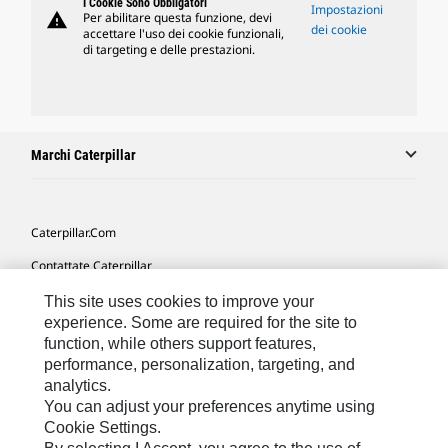
I Cookie Sono Obbligatori
Impostazioni
warning
Per abilitare questa funzione, devi
dei cookie
accettare l'uso dei cookie funzionali,
di targeting e delle prestazioni.
Marchi Caterpillar
Caterpillar.com
Contattate Caterpillar
Le Mie Preferenze Di Marketing
This site uses cookies to improve your
experience. Some are required for the site to
Mappa Del Sito
function, while others support features,
performance, personalization, targeting, and
Cookie Settings
analytics.
Informazioni Legali
You can adjust your preferences anytime using
Cookie Settings.
Tutela Della Privacy