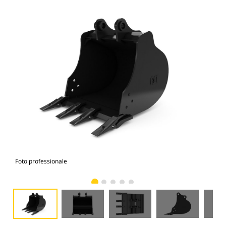
Foto professionale
Vist