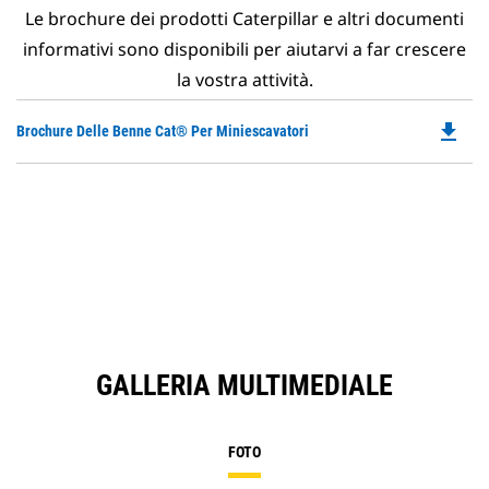
Le brochure dei prodotti Caterpillar e altri documenti
informativi sono disponibili per aiutarvi a far crescere
la vostra attività.
file_download
Do
Brochure Delle Benne Cat® Per Miniescavatori
P
O
in
a
N
Ta
GALLERIA MULTIMEDIALE
FOTO