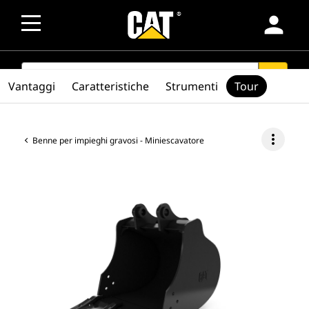
person
SEARCH
search
Vantaggi
Caratteristiche
Strumenti
Tour
more_vert
Benne per impieghi gravosi - Miniescavatore