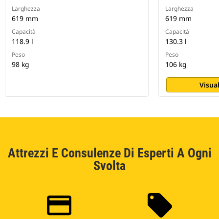
Larghezza
Larghezza
619 mm
619 mm
Capacità
Capacità
118.9 l
130.3 l
Peso
Peso
98 kg
106 kg
Visual
Attrezzi E Consulenze Di Esperti A Ogni
Svolta