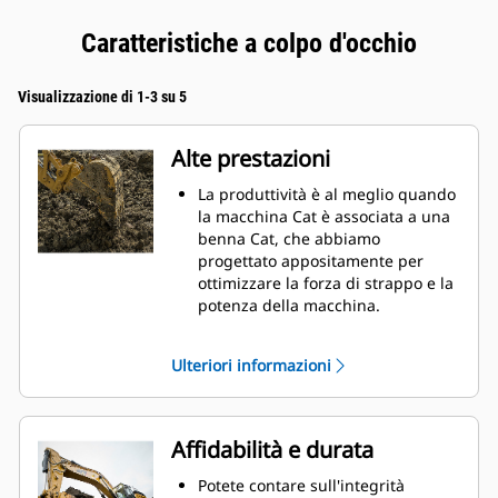
Caratteristiche a colpo d'occhio
Visualizzazione di 1-3 su 5
Alte prestazioni
La produttività è al meglio quando
la macchina Cat è associata a una
benna Cat, che abbiamo
progettato appositamente per
ottimizzare la forza di strappo e la
potenza della macchina.
Il rivestimento a doppio raggio
migliora il flusso di materiale nella
Ulteriori informazioni
benna. Il gioco del tallone
aggiunto assicura che il fondo
della benna non si trascini,
riducendo i costi della
Affidabilità e durata
manutenzione.
I consumi di carburante si
Potete contare sull'integrità