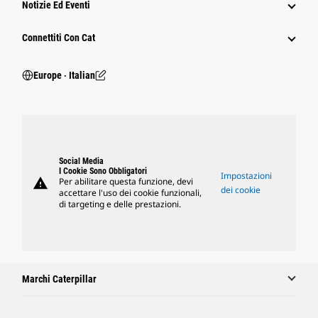
Notizie Ed Eventi
Connettiti Con Cat
Europe ‧ Italian
Social Media
I Cookie Sono Obbligatori
Impostazioni
warning
Per abilitare questa funzione, devi
dei cookie
accettare l'uso dei cookie funzionali,
di targeting e delle prestazioni.
Marchi Caterpillar