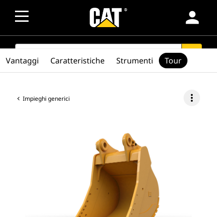
person
SEARCH
search
Vantaggi
Caratteristiche
Strumenti
Tour
more_vert
Impieghi generici