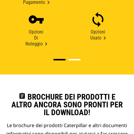
Pagamento
Opzioni
Opzioni
Di
Usato
Noleggio
assignment
BROCHURE DEI PRODOTTI E
ALTRO ANCORA SONO PRONTI PER
IL DOWNLOAD!
Le brochure dei prodotti Caterpillar e altri documenti
informativi sono disponibili per aiutarvi a far crescere