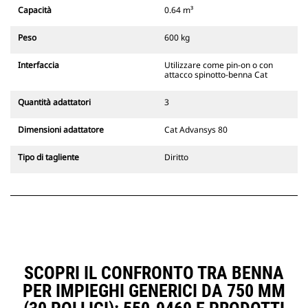
Gli attacchi rapidi spinotto-benna
Capacità
0.64 m³
Cat sono compatibili con gli
escavatori cingolati 311-352 e tutti
Peso
600 kg
gli escavatori gommati. Sono
inoltre disponibili gli attacchi
Interfaccia
Utilizzare come pin-on o con
larghezze per scavo di fossati.
attacco spinotto-benna Cat
Gli attrezzi compatibili con il
sistema di attacco dedicato CW
Quantità adattatori
3
usano cerniere ad attacco rapido
fisse. Gli attacchi dedicati CW
Dimensioni adattatore
Cat Advansys 80
includono un sistema di
bloccaggio a cuneo per mantenere
Tipo di tagliente
Diritto
gli attrezzi agganciati.
Gli attacchi dedicati CW sono
disponibili per tutti gli escavatori
cingolati e gommati.
SCOPRI IL CONFRONTO TRA BENNA
PER IMPIEGHI GENERICI DA 750 MM