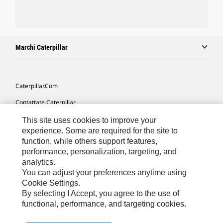
Marchi Caterpillar
Caterpillar.com
Contattate Caterpillar
Le Mie Preferenze Di Marketing
This site uses cookies to improve your
experience. Some are required for the site to
Mappa Del Sito
function, while others support features,
performance, personalization, targeting, and
Cookie Settings
analytics.
Informazioni Legali
You can adjust your preferences anytime using
Cookie Settings.
Tutela Della Privacy
By selecting I Accept, you agree to the use of
functional, performance, and targeting cookies.