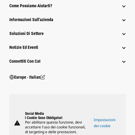
Come Possiamo Aiutarti?
Informazioni Sull'azienda
Soluzioni Di Settore
Notizie Ed Eventi
Connettiti Con Cat
Europe ‧ Italian
Social Media
I Cookie Sono Obbligatori
Impostazioni
warning
Per abilitare questa funzione, devi
dei cookie
accettare l'uso dei cookie funzionali,
di targeting e delle prestazioni.