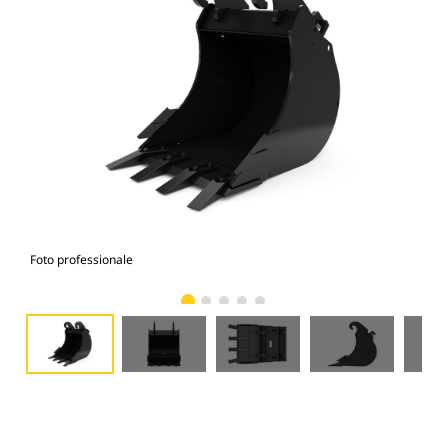
Foto professionale
Vist