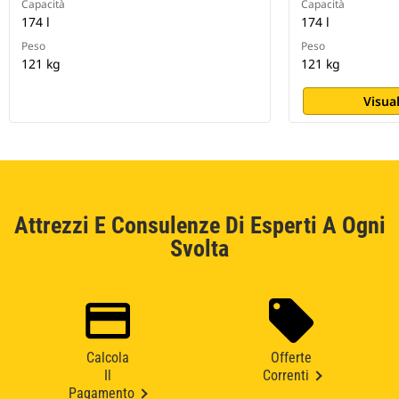
Capacità
Capacità
174 l
174 l
Peso
Peso
121 kg
121 kg
Visual
Attrezzi E Consulenze Di Esperti A Ogni
Svolta
Calcola
Offerte
Il
Correnti
Pagamento