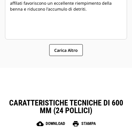
affilati favoriscono un eccellente riempimento della
benna e riducono l'accumulo di detriti.
Carica Altro
CARATTERISTICHE TECNICHE DI 600
MM (24 POLLICI)
cloud_download
print
DOWNLOAD
STAMPA