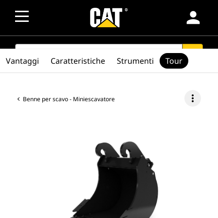
person
SEARCH
search
Vantaggi
Caratteristiche
Strumenti
Tour
more_vert
Benne per scavo - Miniescavatore