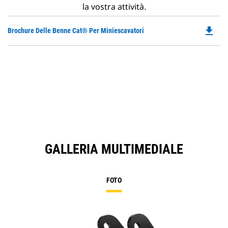
la vostra attività.
file_download
Do
Brochure Delle Benne Cat® Per Miniescavatori
P
O
in
a
N
Ta
GALLERIA MULTIMEDIALE
FOTO