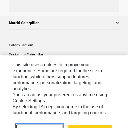
Marchi Caterpillar
Caterpillar.com
Contattate Caterpillar
Le Mie Preferenze Di Marketing
This site uses cookies to improve your
experience. Some are required for the site to
Mappa Del Sito
function, while others support features,
performance, personalization, targeting, and
Cookie Settings
analytics.
Informazioni Legali
You can adjust your preferences anytime using
Cookie Settings.
Tutela Della Privacy
By selecting I Accept, you agree to the use of
functional, performance, and targeting cookies.
Europe - Italian
© 2026 Caterpillar. Tutti i diritti riservati.