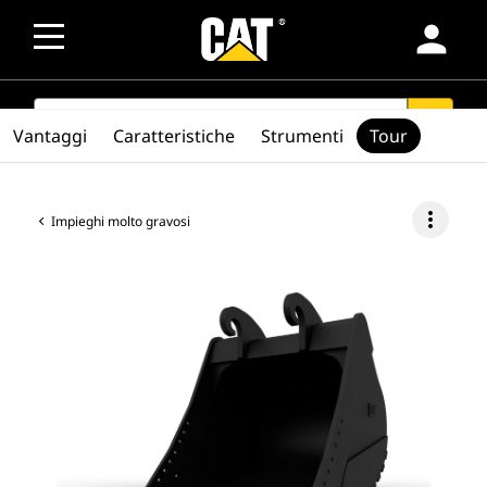
person
SEARCH
search
Vantaggi
Caratteristiche
Strumenti
Tour
more_vert
Impieghi molto gravosi