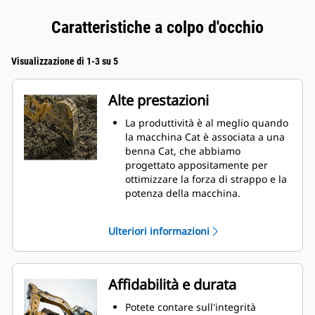
Caratteristiche a colpo d'occhio
Visualizzazione di 1-3 su 5
Alte prestazioni
La produttività è al meglio quando
la macchina Cat è associata a una
benna Cat, che abbiamo
progettato appositamente per
ottimizzare la forza di strappo e la
potenza della macchina.
Il rivestimento a doppio raggio
migliora il flusso di materiale nella
Ulteriori informazioni
benna. Il gioco del tallone
aggiunto assicura che il fondo
della benna non si trascini,
riducendo i costi della
Affidabilità e durata
manutenzione.
I consumi di carburante si
Potete contare sull'integrità