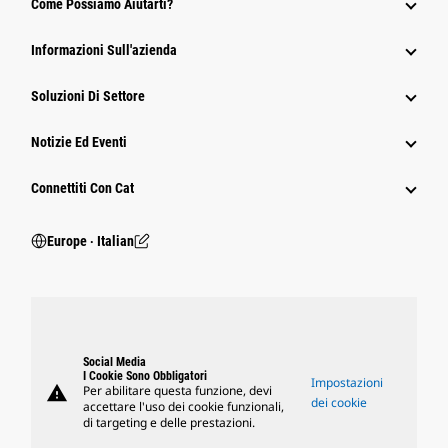
Come Possiamo Aiutarti?
Informazioni Sull'azienda
Soluzioni Di Settore
Notizie Ed Eventi
Connettiti Con Cat
Europe ‧ Italian
Social Media
I Cookie Sono Obbligatori
Impostazioni
warning
Per abilitare questa funzione, devi
dei cookie
accettare l'uso dei cookie funzionali,
di targeting e delle prestazioni.