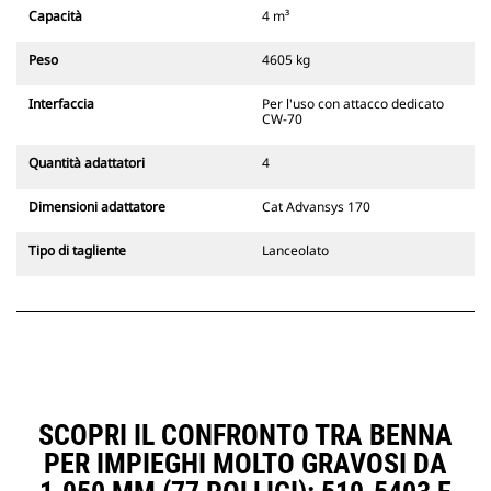
Gli attacchi rapidi spinotto-benna
Capacità
4 m³
Cat sono compatibili con gli
escavatori cingolati 311-352 e tutti
Peso
4605 kg
gli escavatori gommati. Sono
inoltre disponibili gli attacchi
Interfaccia
Per l'uso con attacco dedicato
larghezze per scavo di fossati.
CW-70
Gli attrezzi compatibili con il
sistema di attacco dedicato CW
Quantità adattatori
4
usano cerniere ad attacco rapido
fisse. Gli attacchi dedicati CW
Dimensioni adattatore
Cat Advansys 170
includono un sistema di
bloccaggio a cuneo per mantenere
Tipo di tagliente
Lanceolato
gli attrezzi agganciati.
Gli attacchi dedicati CW sono
disponibili per tutti gli escavatori
cingolati e gommati.
SCOPRI IL CONFRONTO TRA BENNA
PER IMPIEGHI MOLTO GRAVOSI DA