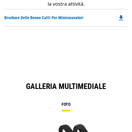
la vostra attività.
file_download
Do
Brochure Delle Benne Cat® Per Miniescavatori
P
O
in
a
N
Ta
GALLERIA MULTIMEDIALE
FOTO