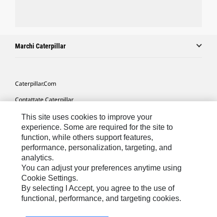
Marchi Caterpillar
Caterpillar.com
Contattate Caterpillar
Le Mie Preferenze Di Marketing
This site uses cookies to improve your
experience. Some are required for the site to
Mappa Del Sito
function, while others support features,
performance, personalization, targeting, and
Cookie Settings
analytics.
Informazioni Legali
You can adjust your preferences anytime using
Cookie Settings.
Tutela Della Privacy
By selecting I Accept, you agree to the use of
functional, performance, and targeting cookies.