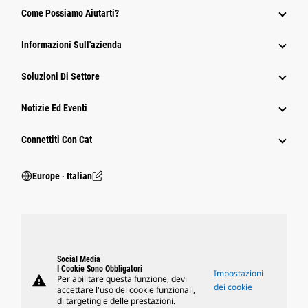
Come Possiamo Aiutarti?
Informazioni Sull'azienda
Soluzioni Di Settore
Notizie Ed Eventi
Connettiti Con Cat
Europe ‧ Italian
Social Media
I Cookie Sono Obbligatori
Impostazioni
warning
Per abilitare questa funzione, devi
dei cookie
accettare l'uso dei cookie funzionali,
di targeting e delle prestazioni.