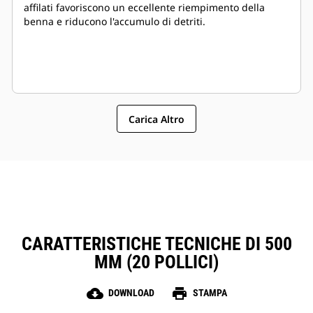
affilati favoriscono un eccellente riempimento della
benna e riducono l'accumulo di detriti.
Carica Altro
CARATTERISTICHE TECNICHE DI 500
MM (20 POLLICI)
cloud_download
print
DOWNLOAD
STAMPA