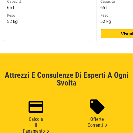
Capacità
Capacità
65 l
65 l
Peso
Peso
52 kg
52 kg
Visual
Attrezzi E Consulenze Di Esperti A Ogni
Svolta
Calcola
Offerte
Il
Correnti
Pagamento