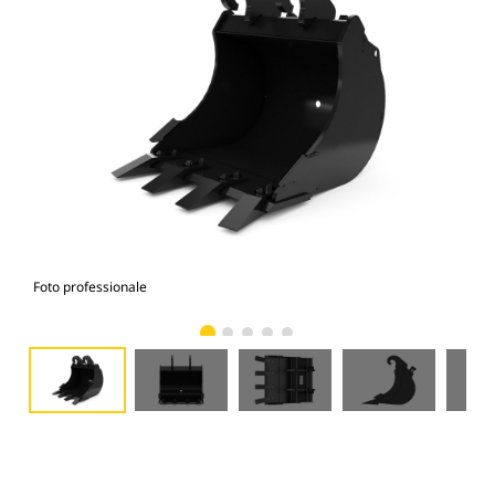
Foto professionale
Vist