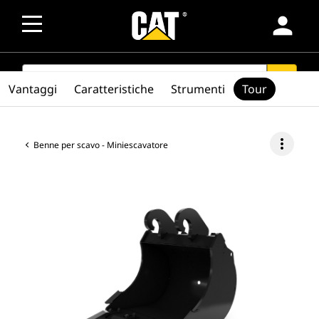
person
SEARCH
search
Vantaggi
Caratteristiche
Strumenti
Tour
more_vert
Benne per scavo - Miniescavatore