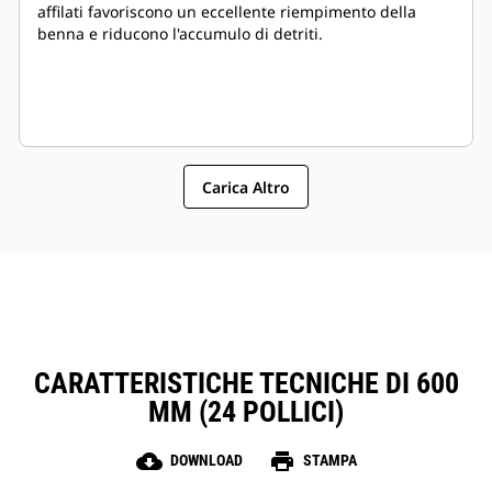
affilati favoriscono un eccellente riempimento della
benna e riducono l'accumulo di detriti.
Carica Altro
CARATTERISTICHE TECNICHE DI 600
MM (24 POLLICI)
cloud_download
print
DOWNLOAD
STAMPA