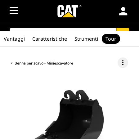
person
SEARCH
search
Vantaggi
Caratteristiche
Strumenti
Tour
more_vert
Benne per scavo - Miniescavatore