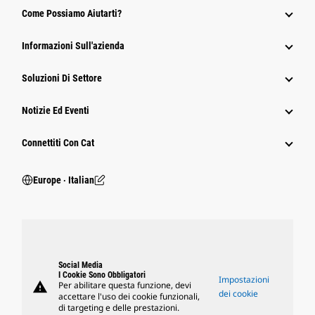
Come Possiamo Aiutarti?
Informazioni Sull'azienda
Soluzioni Di Settore
Notizie Ed Eventi
Connettiti Con Cat
Europe ‧ Italian
Social Media
I Cookie Sono Obbligatori
Impostazioni
warning
Per abilitare questa funzione, devi
dei cookie
accettare l'uso dei cookie funzionali,
di targeting e delle prestazioni.