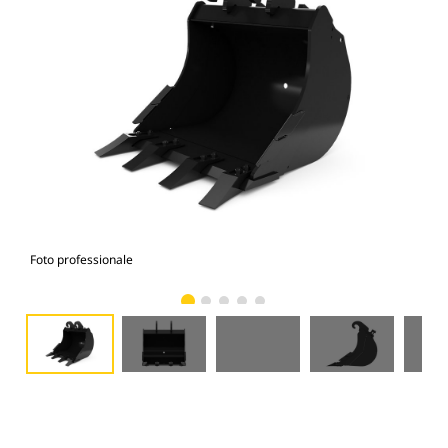
Foto professionale
Vist