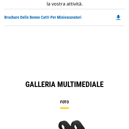
la vostra attività.
file_download
Do
Brochure Delle Benne Cat® Per Miniescavatori
P
O
in
a
N
Ta
GALLERIA MULTIMEDIALE
FOTO