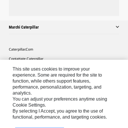
Marchi Caterpillar
Caterpillar.com
Contattate Caterpillar
Le Mie Preferenze Di Marketing
This site uses cookies to improve your
experience. Some are required for the site to
Mappa Del Sito
function, while others support features,
performance, personalization, targeting, and
Cookie Settings
analytics.
Informazioni Legali
You can adjust your preferences anytime using
Cookie Settings.
Tutela Della Privacy
By selecting I Accept, you agree to the use of
functional, performance, and targeting cookies.