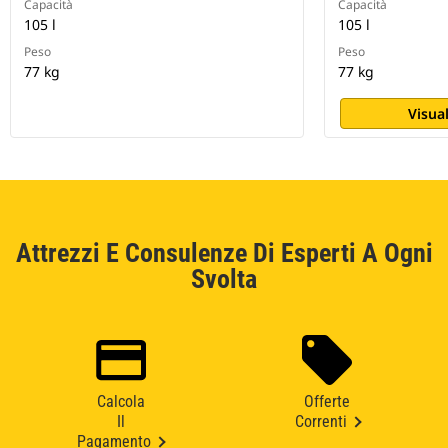
Capacità
Capacità
105 l
105 l
Peso
Peso
77 kg
77 kg
Visual
Attrezzi E Consulenze Di Esperti A Ogni
Svolta
Calcola
Offerte
Il
Correnti
Pagamento