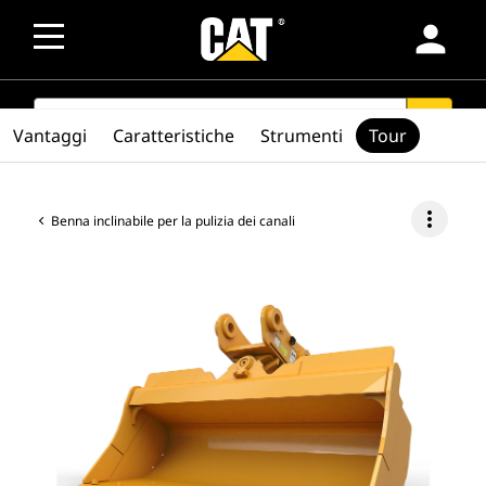
person
SEARCH
search
Vantaggi
Caratteristiche
Strumenti
Tour
more_vert
Benna inclinabile per la pulizia dei canali