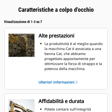
Caratteristiche a colpo d'occhio
Visualizzazione di 1-3 su 7
Alte prestazioni
La produttività è al meglio quando
la macchina Cat è associata a una
benna Cat, che abbiamo
progettato appositamente per
ottimizzare la forza di strappo e la
potenza della macchina.
Il rivestimento a doppio raggio
migliora il flusso di materiale nella
Ulteriori informazioni
benna. Il gioco del tallone
aggiunto assicura che il fondo
della benna non si trascini,
riducendo i costi della
Affidabilità e durata
manutenzione.
I consumi di carburante si
Potete contare sull'integrità