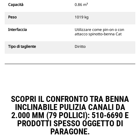
Gli attacchi rapidi spinotto-benna
Capacità
0.86 m³
Cat sono compatibili con gli
escavatori cingolati 311-352 e tutti
Peso
1019 kg
gli escavatori gommati. Sono
inoltre disponibili gli attacchi
Interfaccia
Utilizzare come pin-on o con
larghezze per scavo di fossati.
attacco spinotto-benna Cat
Gli attrezzi compatibili con il
sistema di attacco dedicato CW
Tipo di tagliente
Diritto
usano cerniere ad attacco rapido
fisse. Gli attacchi dedicati CW
includono un sistema di
bloccaggio a cuneo per mantenere
gli attrezzi agganciati.
Gli attacchi dedicati CW sono
disponibili per tutti gli escavatori
cingolati e gommati.
SCOPRI IL CONFRONTO TRA BENNA
INCLINABILE PULIZIA CANALI DA
2.000 MM (79 POLLICI): 510-6690 E
PRODOTTI SPESSO OGGETTO DI
PARAGONE.