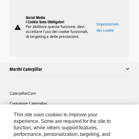
Social Media
I Cookie Sono Obbligatori
Impostazioni
warning
Per abilitare questa funzione, devi
dei cookie
accettare l'uso dei cookie funzionali,
di targeting e delle prestazioni.
Marchi Caterpillar
Caterpillar.com
Contattate Caterpillar
Le Mie Preferenze Di Marketing
This site uses cookies to improve your
experience. Some are required for the site to
Mappa Del Sito
function, while others support features,
performance, personalization, targeting, and
Cookie Settings