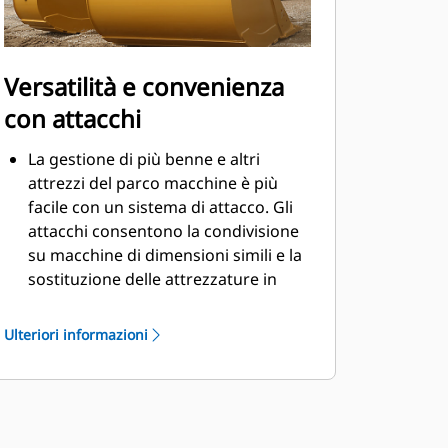
Versatilità e convenienza
con attacchi
La gestione di più benne e altri
attrezzi del parco macchine è più
facile con un sistema di attacco. Gli
attacchi consentono la condivisione
su macchine di dimensioni simili e la
sostituzione delle attrezzature in
pochi secondi senza dover lasciare la
cabina.
Ulteriori informazioni
Le benne che possono essere fissate
con perni direttamente alla macchina
sono compatibili anche con gli
®
attacchi spinotto-benna Cat
, ad
eccezione delle benne Performance