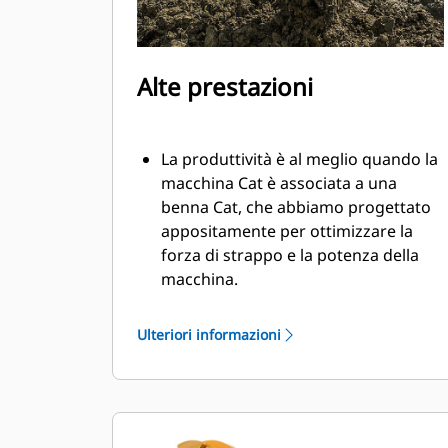
Alte prestazioni
La produttività è al meglio quando la
macchina Cat è associata a una
benna Cat, che abbiamo progettato
appositamente per ottimizzare la
forza di strappo e la potenza della
macchina.
Il rivestimento a doppio raggio
migliora il flusso di materiale nella
Ulteriori informazioni
benna. Il gioco del tallone aggiunto
assicura che il fondo della benna non
si trascini, riducendo i costi della
manutenzione.
I consumi di carburante si innalzano