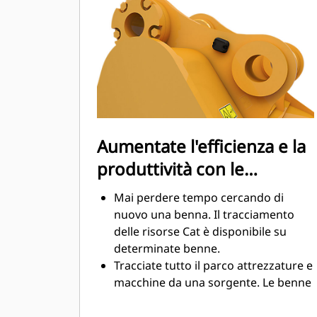
sensibilmente durante le operazioni
di scavo. Le benne Cat sono
progettate per tagliare il materiale in
modo veloce e migliorare il
rendimento operativo globale della
macchina.
Caricate più materiale in meno
tempo. La forma e i fianchi della
Aumentate l'efficienza e la
benna mantengono la maggior parte
produttività con le
del materiale nella benna durante il
carico.
tecnologie integrate Cat
Mai perdere tempo cercando di
Connect
nuovo una benna. Il tracciamento
delle risorse Cat è disponibile su
determinate benne.
Tracciate tutto il parco attrezzature e
macchine da una sorgente. Le benne
con tracciamento delle risorse
possono essere visualizzate