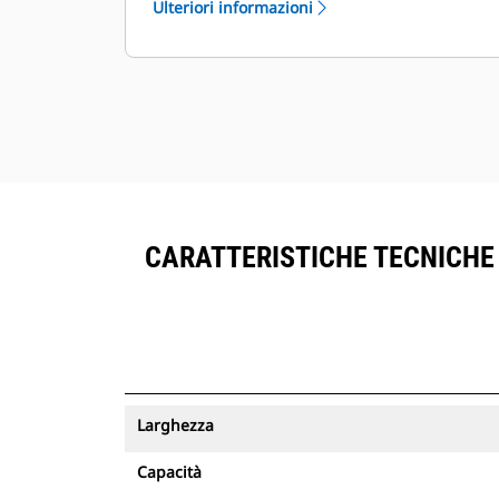
Ulteriori informazioni
®
all'interno di VisionLink
accanto
all'attrezzatura sottoscritta del
™
Product Link
.
Mantenere le risorse in sicurezza. Le
benne con un tracciamento delle
risorse inviano un avviso se lasciano
il limite di un sito facile da
configurare.
CARATTERISTICHE TECNICHE D
Larghezza
Capacità