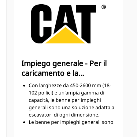
elevata con le parti di usura (GET,
Ground Engaging Tools) Cat
Aumentate la produzione in
applicazioni impegnative, migliorate
la penetrazione dei materiali e
®
™
accelerate i cicli con Cat
Advansys
GET
Accelerate l'installazione e la
Impiego generale - Per il
rimozione delle punte con il sistema
caricamento e la
senza martello GET Advansys
Assicurate la massima stabilità di
movimentazione dei
Con larghezze da 450-2600 mm (18-
punte e adattatori utilizzando
materiali universale
102 pollici) e un'ampia gamma di
unicamente attrezzi manuali di base
capacità, le benne per impieghi
con il sistema di ritenuta CapSure
generali sono una soluzione adatta a
Riducete i costi della manutenzione
escavatori di ogni dimensione.
selezionando il GET giusto per la
Le benne per impieghi generali sono
benna e la combinazione di
adatte a materiali quali detriti,
applicazioni. Le punte della benna
terriccio e ghiaino e ad applicazioni