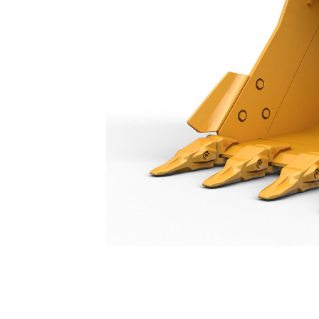
Benna Per Impieghi Generici Da 1.300 Mm (51 Pollici): 550-9440
Van
Cambia modello