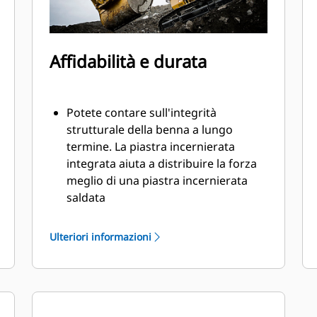
Affidabilità e durata
Potete contare sull'integrità
strutturale della benna a lungo
termine. La piastra incernierata
integrata aiuta a distribuire la forza
meglio di una piastra incernierata
saldata
Le benne Cat sono fabbricate con
elevata forza, in acciaio con
Ulteriori informazioni
resistenza all'abrasione,
specialmente per i componenti con
usura eccessiva
Proteggete aree della benna più
importanti e sottoposte a usura