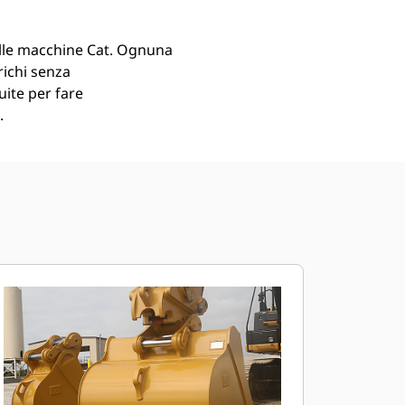
lle macchine Cat. Ognuna
richi senza
uite per fare
.