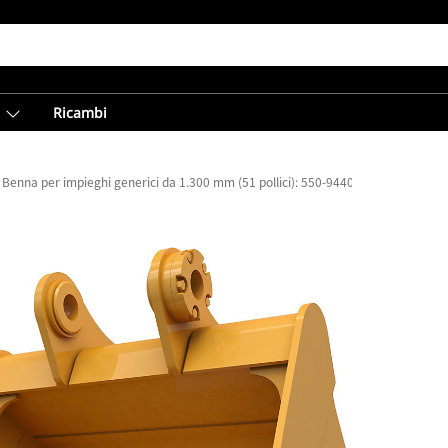
Ricambi
Benna per impieghi generici da 1.300 mm (51 pollici): 550-9440