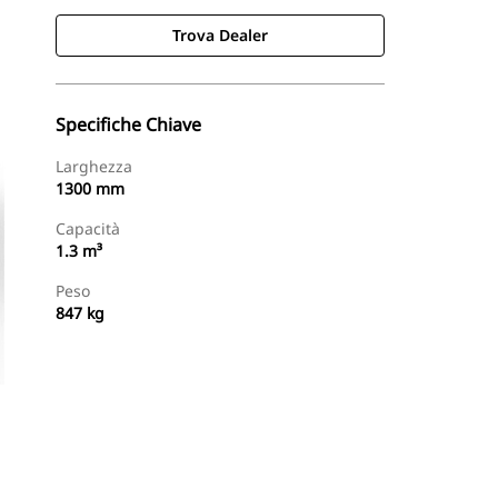
Trova Dealer
Specifiche Chiave
Larghezza
1300 mm
Capacità
1.3 m³
Peso
847 kg
Trova Dealer
Richiedi Un Preventivo