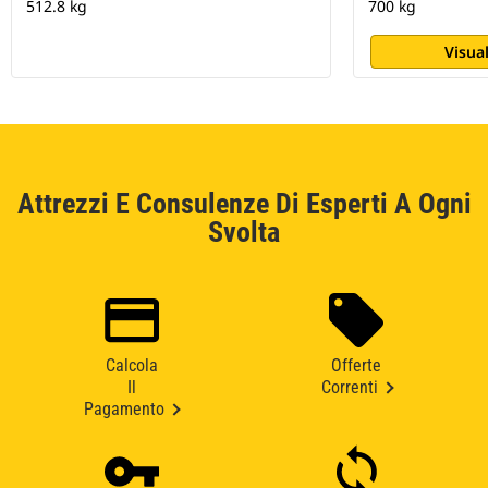
512.8 kg
700 kg
Visual
Attrezzi E Consulenze Di Esperti A Ogni
Svolta
Calcola
Offerte
Il
Correnti
Pagamento