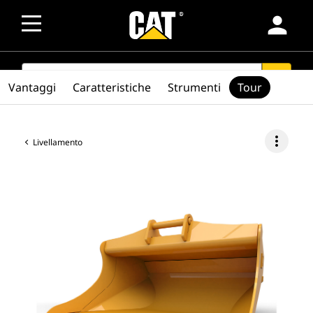
person
SEARCH
search
Vantaggi
Caratteristiche
Strumenti
Tour
more_vert
Livellamento