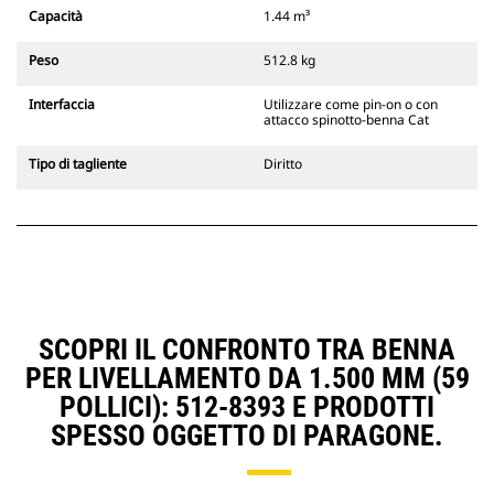
Gli attacchi rapidi spinotto-benna
Capacità
1.44 m³
Cat sono compatibili con gli
escavatori cingolati 311-352 e tutti
Peso
512.8 kg
gli escavatori gommati. Sono
inoltre disponibili gli attacchi
Interfaccia
Utilizzare come pin-on o con
larghezze per scavo di fossati.
attacco spinotto-benna Cat
Gli attrezzi compatibili con il
sistema di attacco dedicato CW
Tipo di tagliente
Diritto
usano cerniere ad attacco rapido
fisse. Gli attacchi dedicati CW
includono un sistema di
bloccaggio a cuneo per mantenere
gli attrezzi agganciati.
Gli attacchi dedicati CW sono
disponibili per tutti gli escavatori
cingolati e gommati.
SCOPRI IL CONFRONTO TRA BENNA
PER LIVELLAMENTO DA 1.500 MM (59
POLLICI): 512-8393 E PRODOTTI
SPESSO OGGETTO DI PARAGONE.