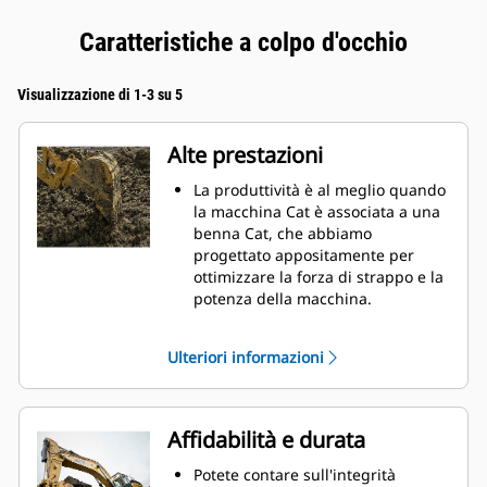
Caratteristiche a colpo d'occhio
Visualizzazione di 1-3 su 5
Alte prestazioni
La produttività è al meglio quando
la macchina Cat è associata a una
benna Cat, che abbiamo
progettato appositamente per
ottimizzare la forza di strappo e la
potenza della macchina.
Il rivestimento a doppio raggio
migliora il flusso di materiale nella
Ulteriori informazioni
benna. Il gioco del tallone
aggiunto assicura che il fondo
della benna non si trascini,
riducendo i costi della
Affidabilità e durata
manutenzione.
I consumi di carburante si
Potete contare sull'integrità