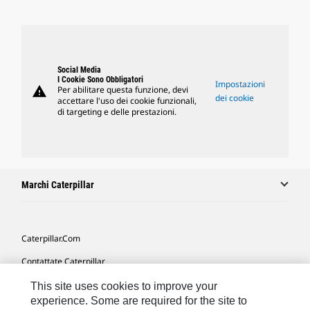
Social Media
I Cookie Sono Obbligatori
Impostazioni
warning
Per abilitare questa funzione, devi
dei cookie
accettare l'uso dei cookie funzionali,
di targeting e delle prestazioni.
Marchi Caterpillar
Caterpillar.com
Contattate Caterpillar
Le Mie Preferenze Di Marketing
This site uses cookies to improve your
experience. Some are required for the site to
Mappa Del Sito