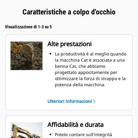
Caratteristiche a colpo d'occhio
Visualizzazione di 1-3 su 5
Alte prestazioni
La produttività è al meglio quando
la macchina Cat è associata a una
benna Cat, che abbiamo
progettato appositamente per
ottimizzare la forza di strappo e la
potenza della macchina.
Il rivestimento a doppio raggio
migliora il flusso di materiale nella
Ulteriori informazioni
benna. Il gioco del tallone
aggiunto assicura che il fondo
della benna non si trascini,
riducendo i costi della
Affidabilità e durata
manutenzione.
I consumi di carburante si
Potete contare sull'integrità