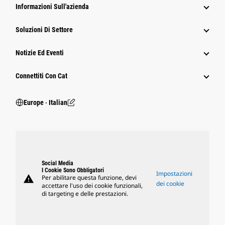
Informazioni Sull'azienda
Soluzioni Di Settore
Notizie Ed Eventi
Connettiti Con Cat
Europe ‧ Italian
Social Media
I Cookie Sono Obbligatori
Impostazioni
warning
Per abilitare questa funzione, devi
dei cookie
accettare l'uso dei cookie funzionali,
di targeting e delle prestazioni.