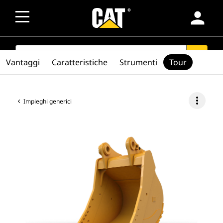
person
SEARCH
search
Vantaggi
Caratteristiche
Strumenti
Tour
more_vert
Impieghi generici