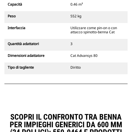
Gli attacchi rapidi spinotto-benna
Capacità
0.46 m³
Cat sono compatibili con gli
escavatori cingolati 311-352 e tutti
Peso
552 kg
gli escavatori gommati. Sono
inoltre disponibili gli attacchi
Interfaccia
Utilizzare come pin-on o con
larghezze per scavo di fossati.
attacco spinotto-benna Cat
Gli attrezzi compatibili con il
sistema di attacco dedicato CW
Quantità adattatori
3
usano cerniere ad attacco rapido
fisse. Gli attacchi dedicati CW
Dimensioni adattatore
Cat Advansys 80
includono un sistema di
bloccaggio a cuneo per mantenere
Tipo di tagliente
Diritto
gli attrezzi agganciati.
Gli attacchi dedicati CW sono
disponibili per tutti gli escavatori
cingolati e gommati.
SCOPRI IL CONFRONTO TRA BENNA
PER IMPIEGHI GENERICI DA 600 MM