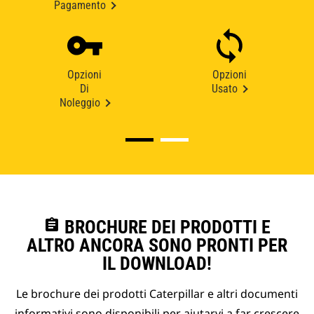
Pagamento
Opzioni
Opzioni
Di
Usato
Noleggio
assignment
BROCHURE DEI PRODOTTI E
ALTRO ANCORA SONO PRONTI PER
IL DOWNLOAD!
Le brochure dei prodotti Caterpillar e altri documenti
informativi sono disponibili per aiutarvi a far crescere