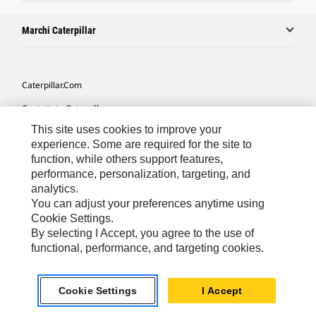
Marchi Caterpillar
Caterpillar.com
Contattate Caterpillar
This site uses cookies to improve your
Le Mie Preferenze Di Marketing
experience. Some are required for the site to
Mappa Del Sito
function, while others support features,
performance, personalization, targeting, and
Cookie Settings
analytics.
Informazioni Legali
You can adjust your preferences anytime using
Cookie Settings.
Tutela Della Privacy
By selecting I Accept, you agree to the use of
functional, performance, and targeting cookies.
Europe - Italian
© 2026 Caterpillar. Tutti i diritti riservati.
Cookie Settings
I Accept