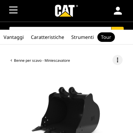
person
SEARCH
search
Vantaggi
Caratteristiche
Strumenti
Tour
more_vert
Benne per scavo - Miniescavatore