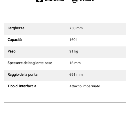
cloud_download
print
Larghezza
750 mm
Capacità
160 l
Peso
91 kg
Spessore del tagliente base
16 mm
Raggio della punta
691 mm
Tipo di interfaccia
Attacco imperniato