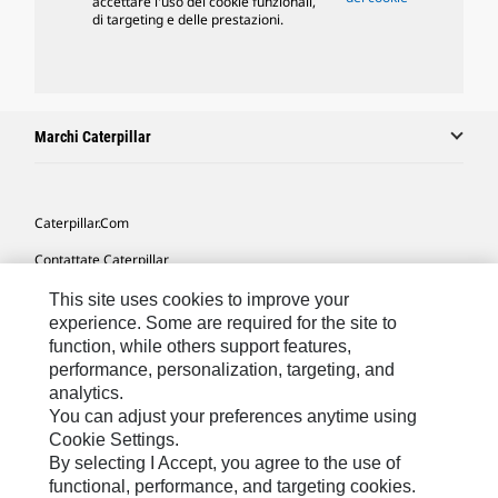
accettare l'uso dei cookie funzionali,
di targeting e delle prestazioni.
Marchi Caterpillar
Caterpillar.com
Contattate Caterpillar
Le Mie Preferenze Di Marketing
This site uses cookies to improve your
experience. Some are required for the site to
Mappa Del Sito
function, while others support features,
performance, personalization, targeting, and
Cookie Settings
analytics.
Informazioni Legali
You can adjust your preferences anytime using
Cookie Settings.
Tutela Della Privacy
By selecting I Accept, you agree to the use of
functional, performance, and targeting cookies.