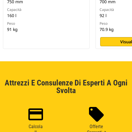
750 mm
700 mm
Capacità
Capacità
160 l
92 l
Peso
Peso
91 kg
70.9 kg
Visual
Attrezzi E Consulenze Di Esperti A Ogni
Svolta
Calcola
Offerte