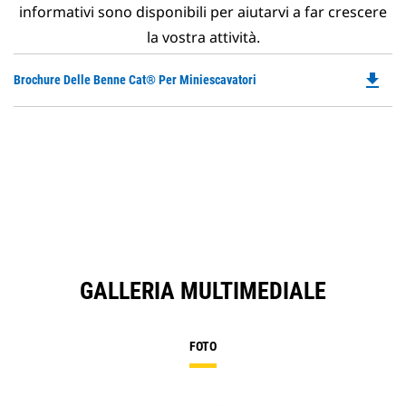
informativi sono disponibili per aiutarvi a far crescere
la vostra attività.
file_download
Do
Brochure Delle Benne Cat® Per Miniescavatori
P
O
in
a
N
Ta
GALLERIA MULTIMEDIALE
FOTO