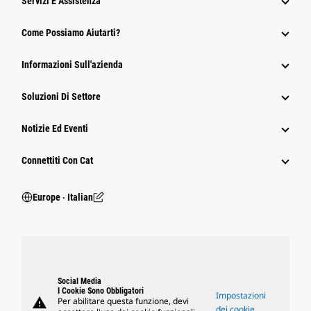
Servizi E Assistenza
Come Possiamo Aiutarti?
Informazioni Sull'azienda
Soluzioni Di Settore
Notizie Ed Eventi
Connettiti Con Cat
Europe ‧ Italian
Social Media
I Cookie Sono Obbligatori
Impostazioni
warning
Per abilitare questa funzione, devi
dei cookie