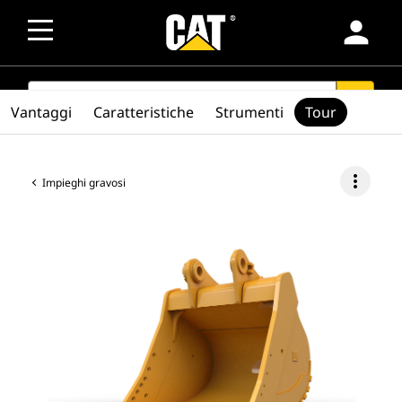
person
SEARCH
search
Vantaggi
Caratteristiche
Strumenti
Tour
more_vert
Impieghi gravosi