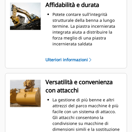
riducendo i costi della
Affidabilità e durata
manutenzione.
I consumi di carburante si
Potete contare sull'integrità
innalzano sensibilmente durante
strutturale della benna a lungo
le operazioni di scavo. Le benne
termine. La piastra incernierata
Cat sono progettate per tagliare il
integrata aiuta a distribuire la
materiale in modo veloce e
forza meglio di una piastra
migliorare il rendimento operativo
incernierata saldata
globale della macchina.
Le benne Cat sono fabbricate con
Caricate più materiale in meno
elevata forza, in acciaio con
Ulteriori informazioni
tempo. La forma e i fianchi della
resistenza all'abrasione,
benna mantengono la maggior
specialmente per i componenti
parte del materiale nella benna
con usura eccessiva
durante il carico.
Proteggete aree della benna più
Versatilità e convenienza
importanti e sottoposte a usura
con attacchi
elevata con le parti di usura (GET,
Ground Engaging Tools) Cat
La gestione di più benne e altri
Aumentate la produzione in
attrezzi del parco macchine è più
applicazioni impegnative,
facile con un sistema di attacco.
migliorate la penetrazione dei
Gli attacchi consentono la
materiali e accelerate i cicli con
condivisione su macchine di
Cat
Advansys
GET
®
™
dimensioni simili e la sostituzione