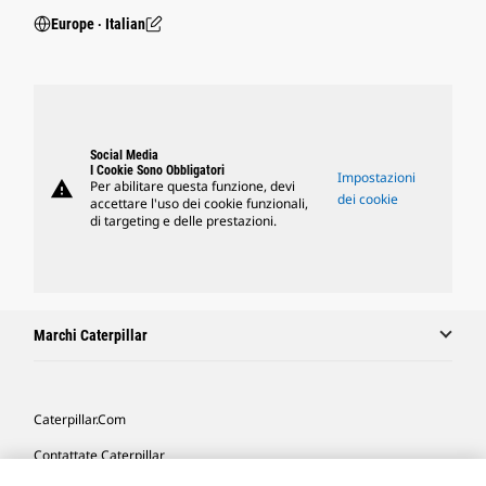
Europe ‧ Italian
Social Media
I Cookie Sono Obbligatori
Impostazioni
warning
Per abilitare questa funzione, devi
dei cookie
accettare l'uso dei cookie funzionali,
di targeting e delle prestazioni.
Marchi Caterpillar
Caterpillar.com
Contattate Caterpillar