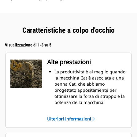
Caratteristiche a colpo d'occhio
Visualizzazione di 1-3 su 5
Alte prestazioni
La produttività è al meglio quando
la macchina Cat è associata a una
benna Cat, che abbiamo
progettato appositamente per
ottimizzare la forza di strappo e la
potenza della macchina.
Il rivestimento a doppio raggio
migliora il flusso di materiale nella
Ulteriori informazioni
benna. Il gioco del tallone
aggiunto assicura che il fondo
della benna non si trascini,