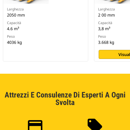
Larghezza
Larghezza
2050 mm
2 00 mm
Capacità
Capacità
4.6 m³
3,8 m³
Peso
Peso
4036 kg
3.668 kg
Visual
Attrezzi E Consulenze Di Esperti A Ogni
Svolta