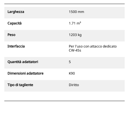
secondaria dell'attacco, rimanendo
sempre visibile all'operatore.
Larghezza
1500 mm
Gli attacchi rapidi spinotto-benna
Cat sono compatibili con gli
Capacità
1.71 m³
escavatori cingolati 311-352 e tutti
gli escavatori gommati. Sono
Peso
1203 kg
inoltre disponibili gli attacchi
larghezze per scavo di fossati.
Interfaccia
Per l'uso con attacco dedicato
Gli attrezzi compatibili con il
CW-45s
sistema di attacco dedicato CW
usano cerniere ad attacco rapido
Quantità adattatori
5
fisse. Gli attacchi dedicati CW
includono un sistema di
Dimensioni adattatore
K90
bloccaggio a cuneo per mantenere
gli attrezzi agganciati.
Tipo di tagliente
Diritto
Gli attacchi dedicati CW sono
disponibili per tutti gli escavatori
cingolati e gommati.