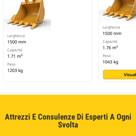
Larghezza
1500 mm
Larghezza
1500 mm
Capacità
1.76 m³
Capacità
1.71 m³
Peso
1043 kg
Peso
1203 kg
Visual
Attrezzi E Consulenze Di Esperti A Ogni
Svolta