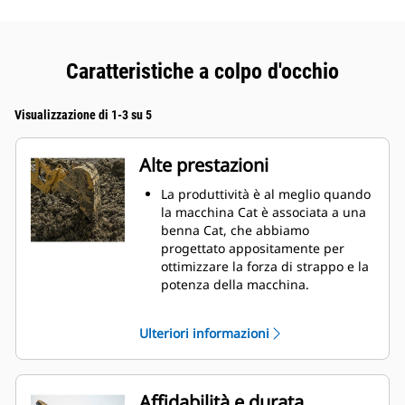
Caratteristiche a colpo d'occhio
Visualizzazione di 1-3 su 5
Alte prestazioni
La produttività è al meglio quando
la macchina Cat è associata a una
benna Cat, che abbiamo
progettato appositamente per
ottimizzare la forza di strappo e la
potenza della macchina.
Il rivestimento a doppio raggio
migliora il flusso di materiale nella
Ulteriori informazioni
benna. Il gioco del tallone
aggiunto assicura che il fondo
della benna non si trascini,
riducendo i costi della
Affidabilità e durata