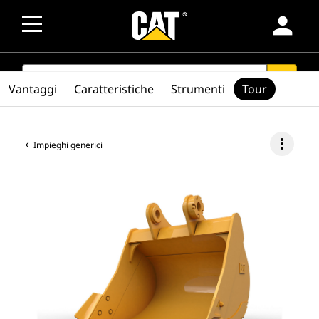
person
SEARCH
search
Vantaggi
Caratteristiche
Strumenti
Tour
more_vert
Impieghi generici