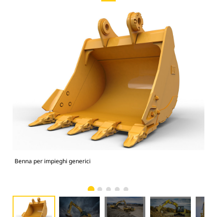
Benna per impieghi generici
336