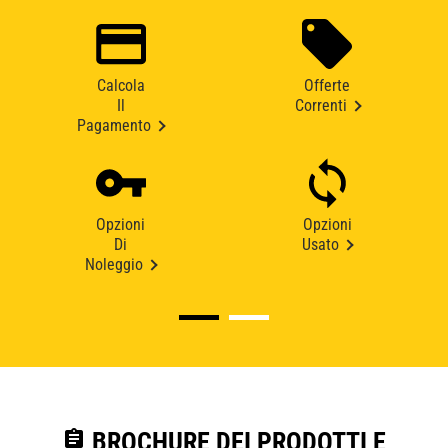
Calcola
Offerte
Il
Correnti
Pagamento
Opzioni
Opzioni
Di
Usato
Noleggio
assignment
BROCHURE DEI PRODOTTI E