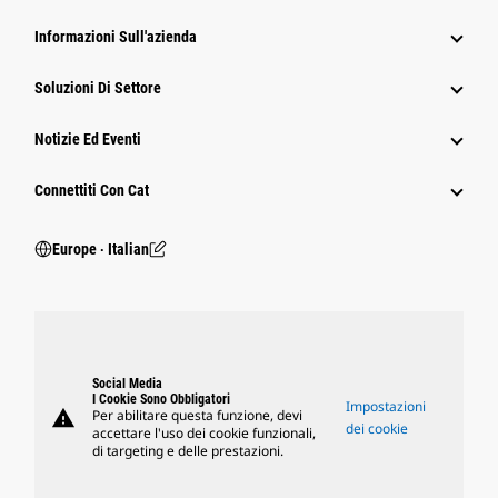
Informazioni Sull'azienda
Soluzioni Di Settore
Notizie Ed Eventi
Connettiti Con Cat
Europe ‧ Italian
Social Media
I Cookie Sono Obbligatori
Impostazioni
warning
Per abilitare questa funzione, devi
dei cookie
accettare l'uso dei cookie funzionali,
di targeting e delle prestazioni.