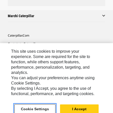
Marchi Caterpillar
Caterpillar.com
Contattate Caterpillar
This site uses cookies to improve your
Le Mie Preferenze Di Marketing
experience. Some are required for the site to
Mappa Del Sito
function, while others support features,
performance, personalization, targeting, and
Cookie Settings
analytics.
Informazioni Legali
You can adjust your preferences anytime using
Cookie Settings.
Tutela Della Privacy
By selecting I Accept, you agree to the use of
functional, performance, and targeting cookies.
Europe - Italian
© 2026 Caterpillar. Tutti i diritti riservati.
Cookie Settings
I Accept