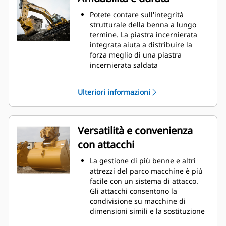
manutenzione.
I consumi di carburante si
Potete contare sull'integrità
innalzano sensibilmente durante
strutturale della benna a lungo
le operazioni di scavo. Le benne
termine. La piastra incernierata
Cat sono progettate per tagliare il
integrata aiuta a distribuire la
materiale in modo veloce e
forza meglio di una piastra
migliorare il rendimento operativo
incernierata saldata
globale della macchina.
Le benne Cat sono fabbricate con
Caricate più materiale in meno
elevata forza, in acciaio con
Ulteriori informazioni
tempo. La forma e i fianchi della
resistenza all'abrasione,
benna mantengono la maggior
specialmente per i componenti
parte del materiale nella benna
con usura eccessiva
durante il carico.
Proteggete aree della benna più
Versatilità e convenienza
importanti e sottoposte a usura
con attacchi
elevata con le parti di usura (GET,
Ground Engaging Tools) Cat
La gestione di più benne e altri
Aumentate la produzione in
attrezzi del parco macchine è più
applicazioni impegnative,
facile con un sistema di attacco.
migliorate la penetrazione dei
Gli attacchi consentono la
materiali e accelerate i cicli con
condivisione su macchine di
Cat
Advansys
GET
®
™
dimensioni simili e la sostituzione
Accelerate l'installazione e la
delle attrezzature in pochi secondi