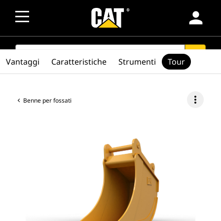
person
SEARCH
search
Vantaggi
Caratteristiche
Strumenti
Tour
more_vert
Benne per fossati