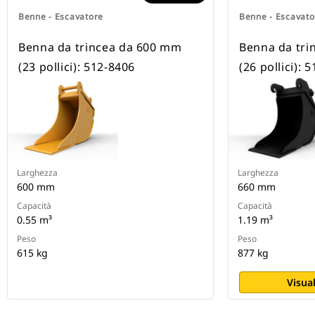
Benne - Escavatore
Benne - Escavato
Benna da trincea da 600 mm
Benna da tri
(23 pollici): 512-8406
(26 pollici): 
Larghezza
Larghezza
600 mm
660 mm
Capacità
Capacità
0.55 m³
1.19 m³
Peso
Peso
615 kg
877 kg
Visual