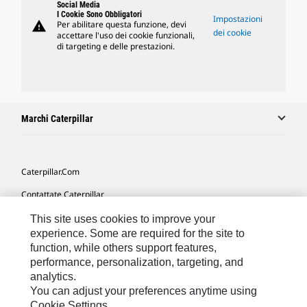
Social Media
I Cookie Sono Obbligatori
Impostazioni
warning
Per abilitare questa funzione, devi
dei cookie
accettare l'uso dei cookie funzionali,
di targeting e delle prestazioni.
Marchi Caterpillar
Caterpillar.com
Contattate Caterpillar
Le Mie Preferenze Di Marketing
This site uses cookies to improve your
experience. Some are required for the site to
Mappa Del Sito
function, while others support features,
performance, personalization, targeting, and
Cookie Settings
analytics.
Informazioni Legali
You can adjust your preferences anytime using
Cookie Settings.