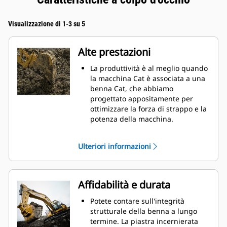
Visualizzazione di 1-3 su 5
Alte prestazioni
La produttività è al meglio quando
la macchina Cat è associata a una
benna Cat, che abbiamo
progettato appositamente per
ottimizzare la forza di strappo e la
potenza della macchina.
Il rivestimento a doppio raggio
migliora il flusso di materiale nella
Ulteriori informazioni
benna. Il gioco del tallone
aggiunto assicura che il fondo
della benna non si trascini,
riducendo i costi della
Affidabilità e durata
manutenzione.
I consumi di carburante si
Potete contare sull'integrità
innalzano sensibilmente durante
strutturale della benna a lungo
le operazioni di scavo. Le benne
termine. La piastra incernierata