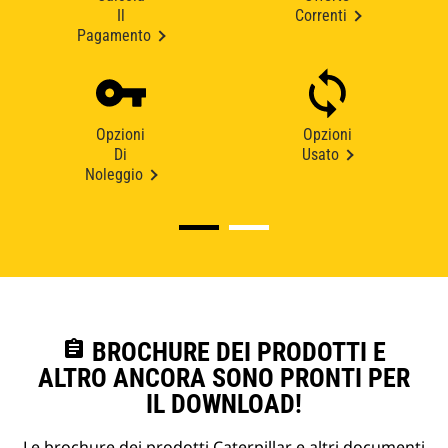
Il
Correnti
Pagamento
Opzioni
Opzioni
Di
Usato
Noleggio
assignment
BROCHURE DEI PRODOTTI E
ALTRO ANCORA SONO PRONTI PER
IL DOWNLOAD!
Le brochure dei prodotti Caterpillar e altri documenti