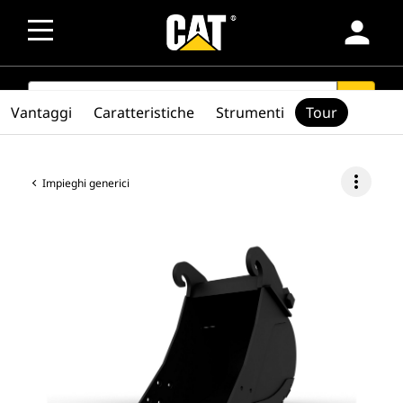
person
SEARCH
search
Vantaggi
Caratteristiche
Strumenti
Tour
more_vert
Impieghi generici