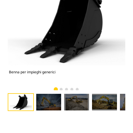
Benna per impieghi generici
336