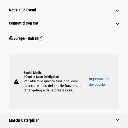
Notizie Ed Eventi
Connettiti Con Cat
Europe ‧ Italian
Social Media
I Cookie Sono Obbligatori
Impostazioni
warning
Per abilitare questa funzione, devi
dei cookie
accettare l'uso dei cookie funzionali,
di targeting e delle prestazioni.
Marchi Caterpillar