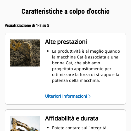
Caratteristiche a colpo d'occhio
Visualizzazione di 1-3 su 5
Alte prestazioni
La produttività è al meglio quando
la macchina Cat è associata a una
benna Cat, che abbiamo
progettato appositamente per
ottimizzare la forza di strappo e la
potenza della macchina.
Il rivestimento a doppio raggio
migliora il flusso di materiale nella
Ulteriori informazioni
benna. Il gioco del tallone
aggiunto assicura che il fondo
della benna non si trascini,
riducendo i costi della
Affidabilità e durata
manutenzione.
I consumi di carburante si
Potete contare sull'integrità