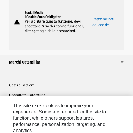
Social Media
I Cookie Sono Obbligatori
Impostazioni
warning
Per abilitare questa funzione, devi
dei cookie
accettare l'uso dei cookie funzionali,
di targeting e delle prestazioni.
Marchi Caterpillar
Caterpillar.com
Contattate Caterpillar
Le Mie Preferenze Di Marketing
This site uses cookies to improve your
experience. Some are required for the site to
Mappa Del Sito
function, while others support features,
performance, personalization, targeting, and
Cookie Settings
analytics.