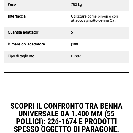
escavatori cingolati 311-352 e tutti
Peso
783 kg
gli escavatori gommati. Sono
inoltre disponibili gli attacchi
Interfaccia
Utilizzare come pin-on o con
larghezze per scavo di fossati.
attacco spinotto-benna Cat
Gli attrezzi compatibili con il
sistema di attacco dedicato CW
Quantità adattatori
5
usano cerniere ad attacco rapido
fisse. Gli attacchi dedicati CW
Dimensioni adattatore
J400
includono un sistema di
bloccaggio a cuneo per mantenere
Tipo di tagliente
Diritto
gli attrezzi agganciati.
Gli attacchi dedicati CW sono
disponibili per tutti gli escavatori
cingolati e gommati.
SCOPRI IL CONFRONTO TRA BENNA
UNIVERSALE DA 1.400 MM (55
POLLICI): 226-1674 E PRODOTTI
SPESSO OGGETTO DI PARAGONE.