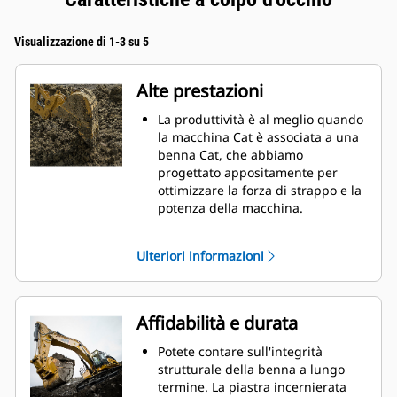
Visualizzazione di 1-3 su 5
Alte prestazioni
La produttività è al meglio quando
la macchina Cat è associata a una
benna Cat, che abbiamo
progettato appositamente per
ottimizzare la forza di strappo e la
potenza della macchina.
Il rivestimento a doppio raggio
migliora il flusso di materiale nella
Ulteriori informazioni
benna. Il gioco del tallone
aggiunto assicura che il fondo
della benna non si trascini,
riducendo i costi della
Affidabilità e durata
manutenzione.
I consumi di carburante si
Potete contare sull'integrità
innalzano sensibilmente durante
strutturale della benna a lungo
le operazioni di scavo. Le benne
termine. La piastra incernierata