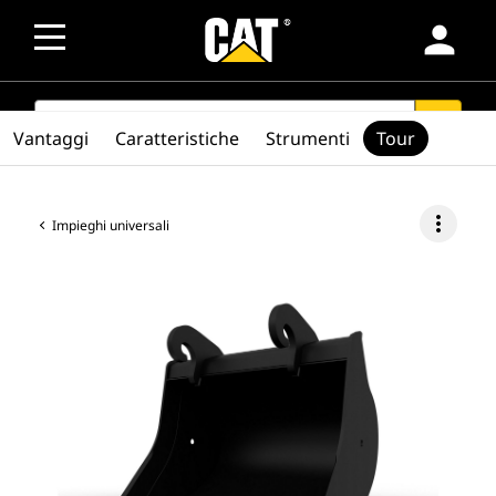
person
SEARCH
search
Vantaggi
Caratteristiche
Strumenti
Tour
more_vert
Impieghi universali