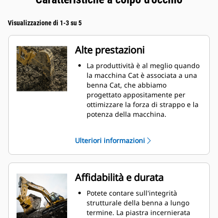
Visualizzazione di 1-3 su 5
Alte prestazioni
La produttività è al meglio quando
la macchina Cat è associata a una
benna Cat, che abbiamo
progettato appositamente per
ottimizzare la forza di strappo e la
potenza della macchina.
Il rivestimento a doppio raggio
migliora il flusso di materiale nella
Ulteriori informazioni
benna. Il gioco del tallone
aggiunto assicura che il fondo
della benna non si trascini,
riducendo i costi della
Affidabilità e durata
manutenzione.
I consumi di carburante si
Potete contare sull'integrità
innalzano sensibilmente durante
strutturale della benna a lungo
le operazioni di scavo. Le benne
termine. La piastra incernierata