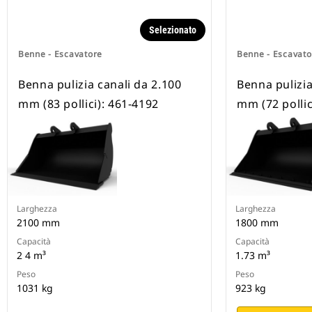
Selezionato
Benne - Escavatore
Benne - Escavato
Benna pulizia canali da 2.100
Benna pulizia
mm (83 pollici): 461-4192
mm (72 pollic
Larghezza
Larghezza
2100 mm
1800 mm
Capacità
Capacità
2 4 m³
1.73 m³
Peso
Peso
1031 kg
923 kg