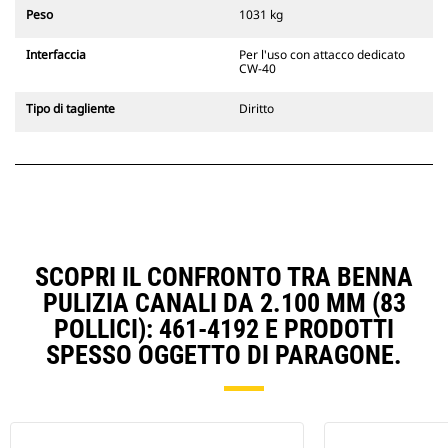
escavatori cingolati 311-352 e tutti
Peso
1031 kg
gli escavatori gommati. Sono
inoltre disponibili gli attacchi
Interfaccia
Per l'uso con attacco dedicato
larghezze per scavo di fossati.
CW-40
Gli attrezzi compatibili con il
sistema di attacco dedicato CW
Tipo di tagliente
Diritto
usano cerniere ad attacco rapido
fisse. Gli attacchi dedicati CW
includono un sistema di
bloccaggio a cuneo per mantenere
gli attrezzi agganciati.
Gli attacchi dedicati CW sono
disponibili per tutti gli escavatori
cingolati e gommati.
SCOPRI IL CONFRONTO TRA BENNA
PULIZIA CANALI DA 2.100 MM (83
POLLICI): 461-4192 E PRODOTTI
SPESSO OGGETTO DI PARAGONE.