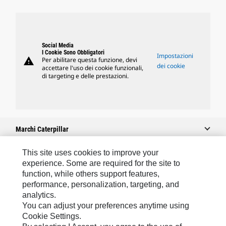
Social Media
I Cookie Sono Obbligatori
Impostazioni
warning
Per abilitare questa funzione, devi
dei cookie
accettare l'uso dei cookie funzionali,
di targeting e delle prestazioni.
Marchi Caterpillar
This site uses cookies to improve your
experience. Some are required for the site to
Caterpillar.com
function, while others support features,
performance, personalization, targeting, and
Contattate Caterpillar
analytics.
Le Mie Preferenze Di Marketing
You can adjust your preferences anytime using
Cookie Settings.
Mappa Del Sito