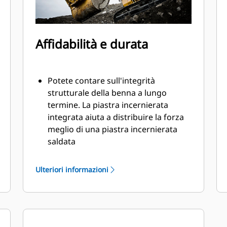
Affidabilità e durata
Potete contare sull'integrità
strutturale della benna a lungo
termine. La piastra incernierata
integrata aiuta a distribuire la forza
meglio di una piastra incernierata
saldata
Le benne Cat sono fabbricate con
elevata forza, in acciaio con
Ulteriori informazioni
resistenza all'abrasione,
specialmente per i componenti con
usura eccessiva
Proteggete aree della benna più
importanti e sottoposte a usura