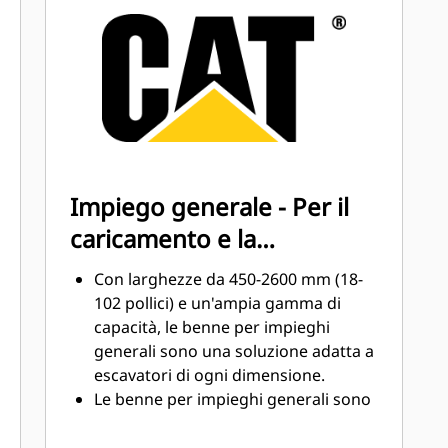
elevata con le parti di usura (GET,
Ground Engaging Tools) Cat
Aumentate la produzione in
applicazioni impegnative, migliorate
la penetrazione dei materiali e
®
™
accelerate i cicli con Cat
Advansys
GET
Accelerate l'installazione e la
Impiego generale - Per il
rimozione delle punte con il sistema
caricamento e la
senza martello GET Advansys
Assicurate la massima stabilità di
movimentazione dei
Con larghezze da 450-2600 mm (18-
punte e adattatori utilizzando
materiali universale
102 pollici) e un'ampia gamma di
unicamente attrezzi manuali di base
capacità, le benne per impieghi
con il sistema di ritenuta CapSure
generali sono una soluzione adatta a
Riducete i costi della manutenzione
escavatori di ogni dimensione.
selezionando il GET giusto per la
Le benne per impieghi generali sono
benna e la combinazione di
adatte a materiali quali detriti,
applicazioni. Le punte della benna
terriccio e ghiaino e ad applicazioni