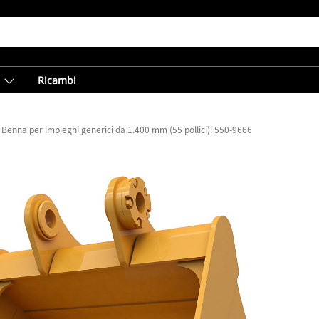
Ricambi
Benna per impieghi generici da 1.400 mm (55 pollici): 550-9666