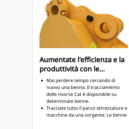
sensibilmente durante le operazioni
di scavo. Le benne Cat sono
progettate per tagliare il materiale in
modo veloce e migliorare il
rendimento operativo globale della
macchina.
Caricate più materiale in meno
tempo. La forma e i fianchi della
Aumentate l'efficienza e la
benna mantengono la maggior parte
produttività con le
del materiale nella benna durante il
carico.
tecnologie integrate Cat
Mai perdere tempo cercando di
Connect
nuovo una benna. Il tracciamento
delle risorse Cat è disponibile su
determinate benne.
Tracciate tutto il parco attrezzature e
macchine da una sorgente. Le benne
con tracciamento delle risorse
possono essere visualizzate