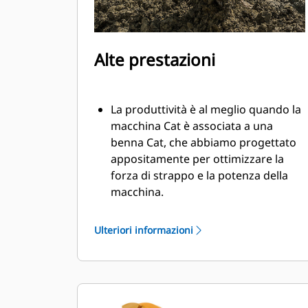
Alte prestazioni
La produttività è al meglio quando la
macchina Cat è associata a una
benna Cat, che abbiamo progettato
appositamente per ottimizzare la
forza di strappo e la potenza della
macchina.
Il rivestimento a doppio raggio
migliora il flusso di materiale nella
Ulteriori informazioni
benna. Il gioco del tallone aggiunto
assicura che il fondo della benna non
si trascini, riducendo i costi della
manutenzione.
I consumi di carburante si innalzano