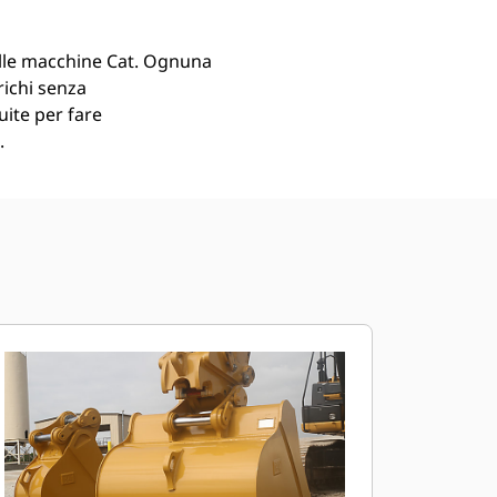
lle macchine Cat. Ognuna
richi senza
uite per fare
.