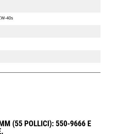
 CW-40s
M (55 POLLICI): 550-9666 E
.