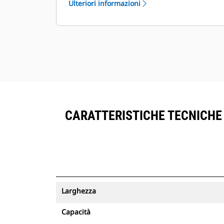
Ulteriori informazioni
®
all'interno di VisionLink
accanto
all'attrezzatura sottoscritta del
™
Product Link
.
Mantenere le risorse in sicurezza. Le
benne con un tracciamento delle
risorse inviano un avviso se lasciano
il limite di un sito facile da
configurare.
CARATTERISTICHE TECNICHE D
Larghezza
Capacità