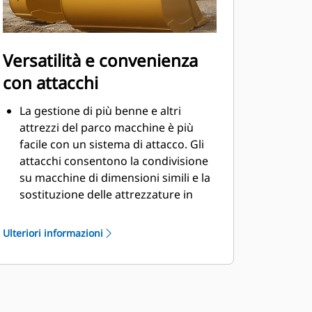
Versatilità e convenienza
con attacchi
La gestione di più benne e altri
attrezzi del parco macchine è più
facile con un sistema di attacco. Gli
attacchi consentono la condivisione
su macchine di dimensioni simili e la
sostituzione delle attrezzature in
pochi secondi senza dover lasciare la
cabina.
Ulteriori informazioni
Le benne che possono essere fissate
con perni direttamente alla macchina
sono compatibili anche con gli
®
attacchi spinotto-benna Cat
, ad
eccezione delle benne Performance