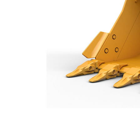
Benna Per Impieghi Generici Da 1.400 Mm (55 Pollici): 550-9666
Van
Cambia modello