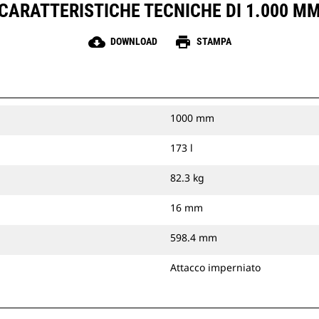
CARATTERISTICHE TECNICHE DI 1.000 M
cloud_download
print
DOWNLOAD
STAMPA
1000 mm
173 l
82.3 kg
16 mm
598.4 mm
Attacco imperniato