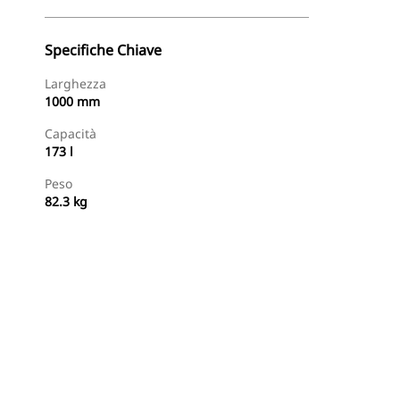
Specifiche Chiave
Larghezza
1000 mm
Capacità
173 l
Peso
82.3 kg
Acquista Ora
Richiedi Un Preventivo