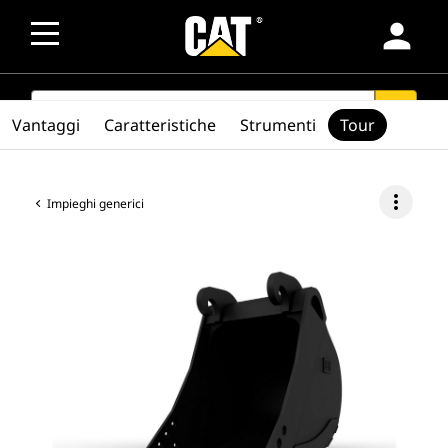
person
SEARCH
search
Vantaggi
Caratteristiche
Strumenti
Tour
more_vert
Impieghi generici