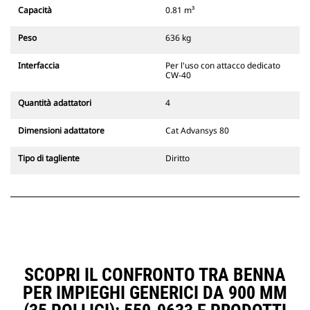
Gli attacchi rapidi spinotto-benna
Capacità
0.81 m³
Cat sono compatibili con gli
escavatori cingolati 311-352 e tutti
Peso
636 kg
gli escavatori gommati. Sono
inoltre disponibili gli attacchi
Interfaccia
Per l'uso con attacco dedicato
larghezze per scavo di fossati.
CW-40
Gli attrezzi compatibili con il
sistema di attacco dedicato CW
Quantità adattatori
4
usano cerniere ad attacco rapido
fisse. Gli attacchi dedicati CW
Dimensioni adattatore
Cat Advansys 80
includono un sistema di
bloccaggio a cuneo per mantenere
Tipo di tagliente
Diritto
gli attrezzi agganciati.
Gli attacchi dedicati CW sono
disponibili per tutti gli escavatori
cingolati e gommati.
SCOPRI IL CONFRONTO TRA BENNA
PER IMPIEGHI GENERICI DA 900 MM