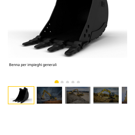
Benna per impieghi generali
336