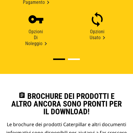
Pagamento
Opzioni
Opzioni
Di
Usato
Noleggio
assignment
BROCHURE DEI PRODOTTI E
ALTRO ANCORA SONO PRONTI PER
IL DOWNLOAD!
Le brochure dei prodotti Caterpillar e altri documenti
informativi sono disponibili per aiutarvi a far crescere