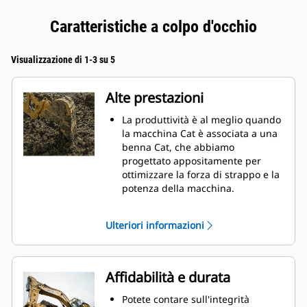
Caratteristiche a colpo d'occhio
Visualizzazione di 1-3 su 5
Alte prestazioni
La produttività è al meglio quando
la macchina Cat è associata a una
benna Cat, che abbiamo
progettato appositamente per
ottimizzare la forza di strappo e la
potenza della macchina.
Il rivestimento a doppio raggio
migliora il flusso di materiale nella
Ulteriori informazioni
benna. Il gioco del tallone
aggiunto assicura che il fondo
della benna non si trascini,
riducendo i costi della
Affidabilità e durata
manutenzione.
I consumi di carburante si
Potete contare sull'integrità