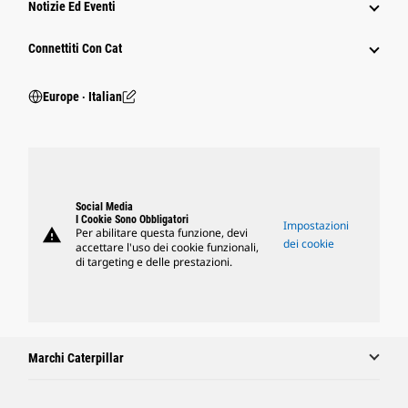
Notizie Ed Eventi
Connettiti Con Cat
Europe ‧ Italian
Social Media
I Cookie Sono Obbligatori
Impostazioni
warning
Per abilitare questa funzione, devi
dei cookie
accettare l'uso dei cookie funzionali,
di targeting e delle prestazioni.
Marchi Caterpillar