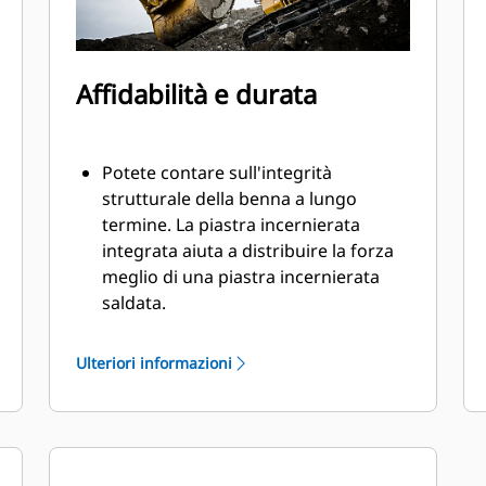
Affidabilità e durata
Potete contare sull'integrità
strutturale della benna a lungo
termine. La piastra incernierata
integrata aiuta a distribuire la forza
meglio di una piastra incernierata
saldata.
Le benne Cat sono fabbricate con
elevata forza, in acciaio con
Ulteriori informazioni
resistenza all'abrasione,
specialmente per i componenti con
usura eccessiva.
Proteggete aree della benna più
importanti e sottoposte a usura