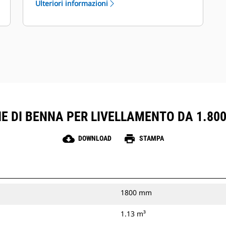
Ulteriori informazioni
finitura uniforme da ogni
angolazione.
Le benne per livellamento possono
essere fissate direttamente alla
macchina o utilizzate con attacco
spinotto benna Cat o attacco
dedicato CW.
 DI BENNA PER LIVELLAMENTO DA 1.800 
cloud_download
print
DOWNLOAD
STAMPA
1800 mm
1.13 m³