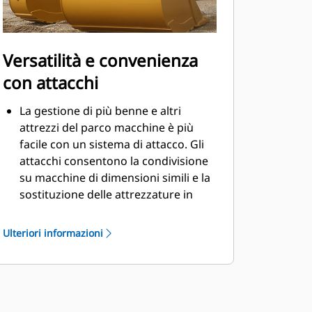
Versatilità e convenienza
con attacchi
La gestione di più benne e altri
attrezzi del parco macchine è più
facile con un sistema di attacco. Gli
attacchi consentono la condivisione
su macchine di dimensioni simili e la
sostituzione delle attrezzature in
pochi secondi senza dover lasciare la
cabina.
Ulteriori informazioni
Le benne che possono essere fissate
con perni direttamente alla macchina
sono compatibili anche con gli
®
attacchi spinotto-benna Cat
, ad
eccezione delle benne Performance