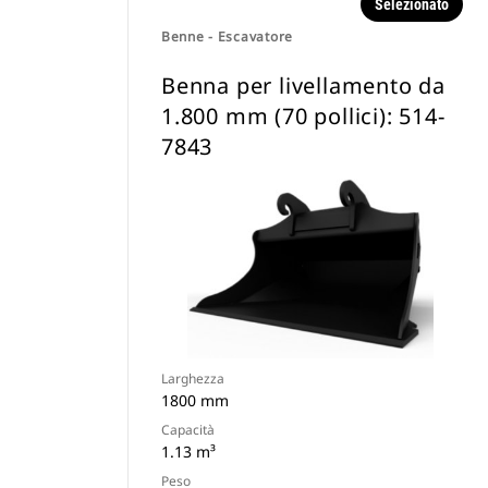
Selezionato
Benne - Escavatore
Benna per livellamento da
1.800 mm (70 pollici): 514-
7843
Larghezza
1800 mm
Capacità
1.13 m³
Peso