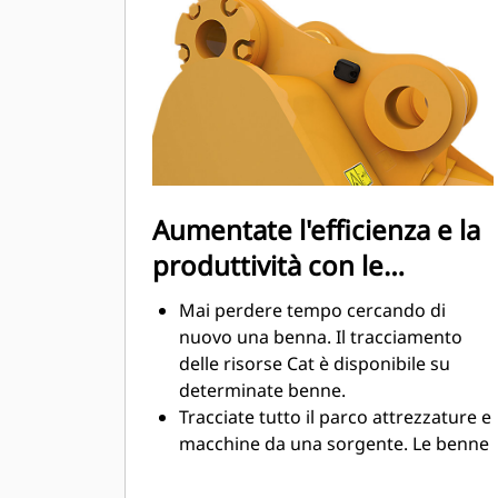
sensibilmente durante le operazioni
di scavo. Le benne Cat sono
progettate per tagliare il materiale in
modo veloce e migliorare il
rendimento operativo globale della
macchina.
Caricate più materiale in meno
tempo. La forma e i fianchi della
Aumentate l'efficienza e la
benna mantengono la maggior parte
produttività con le
del materiale nella benna durante il
carico.
tecnologie integrate Cat
Mai perdere tempo cercando di
Connect
nuovo una benna. Il tracciamento
delle risorse Cat è disponibile su
determinate benne.
Tracciate tutto il parco attrezzature e
macchine da una sorgente. Le benne
con tracciamento delle risorse
possono essere visualizzate