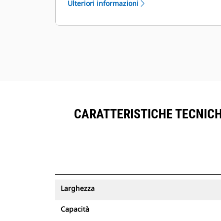
Ulteriori informazioni
®
all'interno di VisionLink
accanto
all'attrezzatura sottoscritta del
™
Product Link
.
Mantenere le risorse in sicurezza. Le
benne con un tracciamento delle
risorse inviano un avviso se lasciano
il limite di un sito facile da
configurare.
CARATTERISTICHE TECNICHE
Larghezza
Capacità