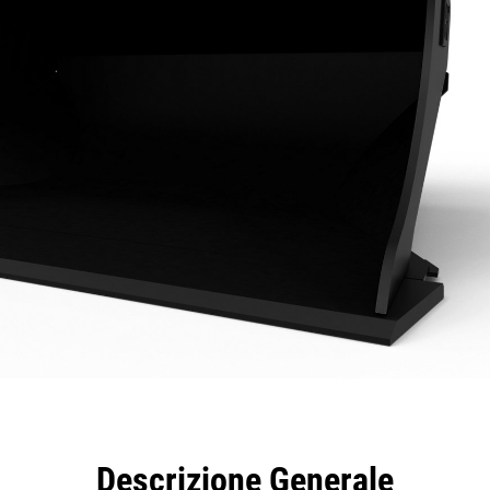
taggi
Caratteristiche
Strumenti
Tour
Descrizione Generale