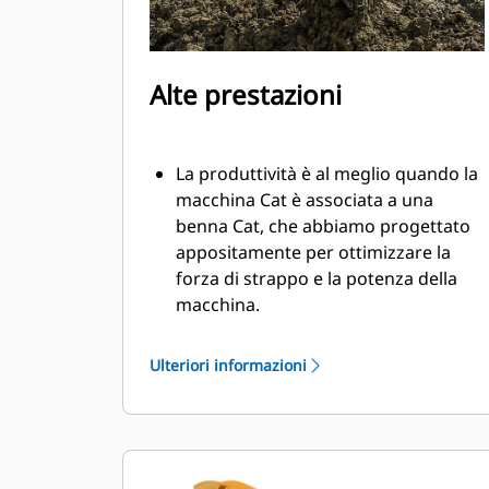
Alte prestazioni
La produttività è al meglio quando la
macchina Cat è associata a una
benna Cat, che abbiamo progettato
appositamente per ottimizzare la
forza di strappo e la potenza della
macchina.
Il rivestimento a doppio raggio
migliora il flusso di materiale nella
Ulteriori informazioni
benna. Il gioco del tallone aggiunto
assicura che il fondo della benna non
si trascini, riducendo i costi della
manutenzione.
I consumi di carburante si innalzano