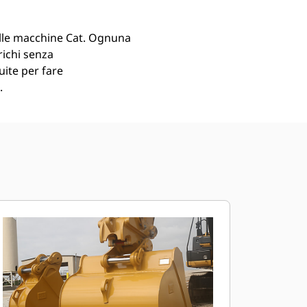
lle macchine Cat. Ognuna
richi senza
uite per fare
.