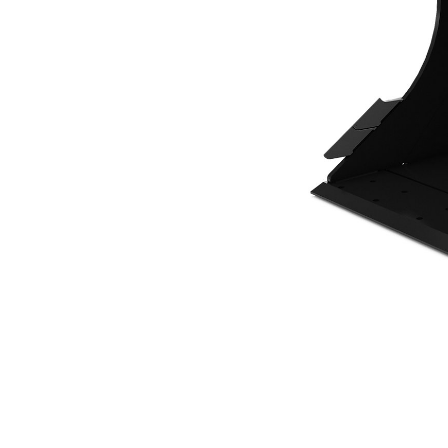
700 Mm (28 Pollici)
Van
Cambia modello