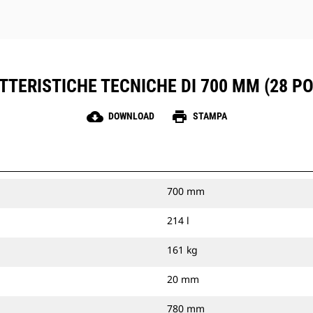
TERISTICHE TECNICHE DI 700 MM (28 PO
cloud_download
print
DOWNLOAD
STAMPA
700 mm
214 l
161 kg
20 mm
780 mm