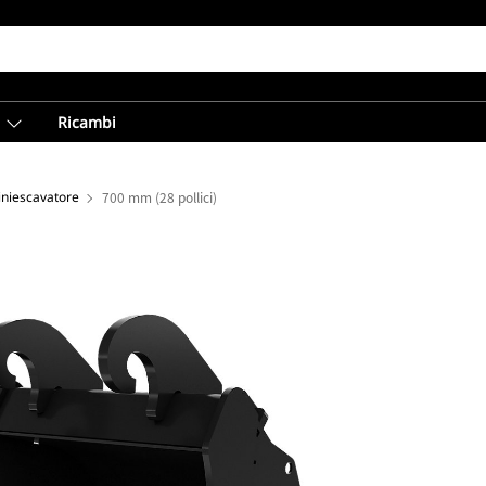
Ricambi
iniescavatore
700 mm (28 pollici)