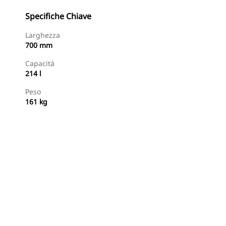
Specifiche Chiave
Larghezza
700 mm
Capacità
214 l
Peso
161 kg
Acquista Ora
Richiedi Un Preventivo