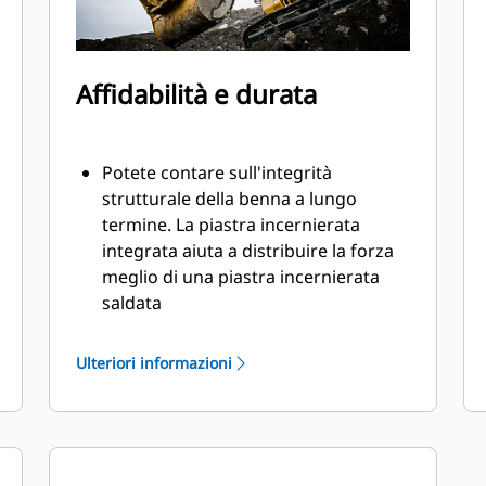
Affidabilità e durata
Potete contare sull'integrità
strutturale della benna a lungo
termine. La piastra incernierata
integrata aiuta a distribuire la forza
meglio di una piastra incernierata
saldata
Le benne Cat sono fabbricate con
elevata forza, in acciaio con
Ulteriori informazioni
resistenza all'abrasione,
specialmente per i componenti con
usura eccessiva
Proteggete aree della benna più
importanti e sottoposte a usura