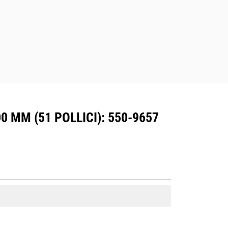
Gli attacchi rapidi spinotto-benna Cat
sono compatibili con gli escavatori
cingolati 311-352 e tutti gli escavatori
gommati. Sono inoltre disponibili gli
attacchi larghezze per scavo di
fossati.
Gli attrezzi compatibili con il sistema
di attacco dedicato CW usano
cerniere ad attacco rapido fisse. Gli
attacchi dedicati CW includono un
 MM (51 POLLICI): 550-9657
sistema di bloccaggio a cuneo per
mantenere gli attrezzi agganciati.
Gli attacchi dedicati CW sono
disponibili per tutti gli escavatori
cingolati e gommati.