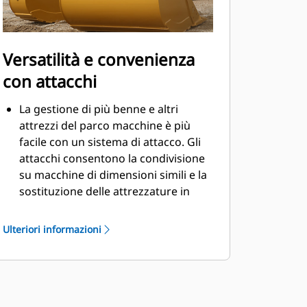
Versatilità e convenienza
con attacchi
La gestione di più benne e altri
attrezzi del parco macchine è più
facile con un sistema di attacco. Gli
attacchi consentono la condivisione
su macchine di dimensioni simili e la
sostituzione delle attrezzature in
pochi secondi senza dover lasciare la
cabina.
Ulteriori informazioni
Le benne che possono essere fissate
con perni direttamente alla macchina
sono compatibili anche con gli
®
attacchi spinotto-benna Cat
, ad
eccezione delle benne Performance