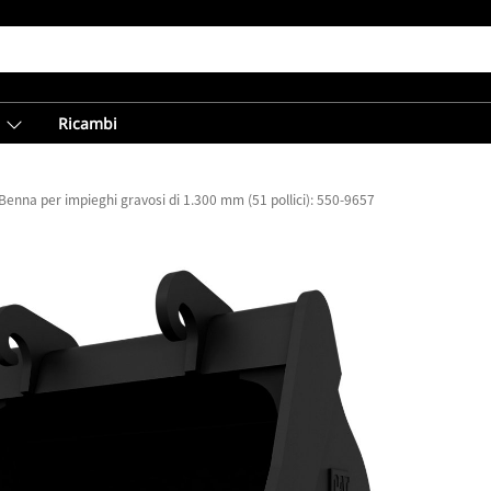
Ricambi
Benna per impieghi gravosi di 1.300 mm (51 pollici): 550-9657