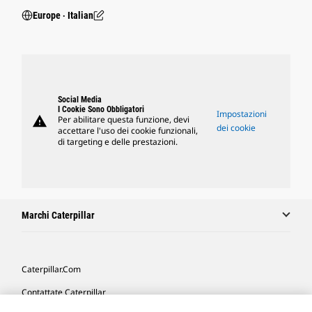
Europe ‧ Italian
Social Media
I Cookie Sono Obbligatori
Impostazioni
warning
Per abilitare questa funzione, devi
dei cookie
accettare l'uso dei cookie funzionali,
di targeting e delle prestazioni.
Marchi Caterpillar
Caterpillar.com
Contattate Caterpillar