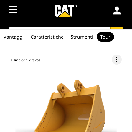
person
SEARCH
search
Vantaggi
Caratteristiche
Strumenti
Tour
more_vert
Impieghi gravosi