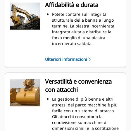
riducendo i costi della
Affidabilità e durata
manutenzione.
I consumi di carburante si
Potete contare sull'integrità
innalzano sensibilmente durante
strutturale della benna a lungo
le operazioni di scavo. Le benne
termine. La piastra incernierata
Cat sono progettate per tagliare il
integrata aiuta a distribuire la
materiale in modo veloce e
forza meglio di una piastra
migliorare il rendimento operativo
incernierata saldata.
globale della macchina.
Le benne Cat sono fabbricate in
Caricate più materiale in meno
acciaio ad alta resistenza e
Ulteriori informazioni
tempo. La forma e i fianchi della
resistente all'abrasione,
benna mantengono la maggior
specialmente per i componenti
parte del materiale nella benna
con usura eccessiva.
durante il carico.
Proteggete aree della benna più
Versatilità e convenienza
importanti e sottoposte a usura
con attacchi
elevata con le parti di usura (GET,
Ground Engaging Tools) Cat®.
La gestione di più benne e altri
Aumentate la produzione in
attrezzi del parco macchine è più
applicazioni impegnative,
facile con un sistema di attacco.
migliorate la penetrazione dei
Gli attacchi consentono la
materiali e accelerate i cicli con
condivisione su macchine di
Cat
Advansys
GET
®
™
dimensioni simili e la sostituzione