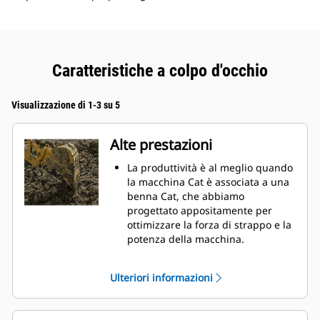
Caratteristiche a colpo d'occhio
Visualizzazione di 1-3 su 5
Alte prestazioni
La produttività è al meglio quando
la macchina Cat è associata a una
benna Cat, che abbiamo
progettato appositamente per
ottimizzare la forza di strappo e la
potenza della macchina.
Il rivestimento a doppio raggio
migliora il flusso di materiale nella
Ulteriori informazioni
benna. Il gioco del tallone
aggiunto assicura che il fondo
della benna non si trascini,