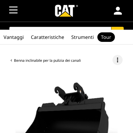
person
SEARCH
search
Vantaggi
Caratteristiche
Strumenti
Tour
more_vert
Benna inclinabile per la pulizia dei canali