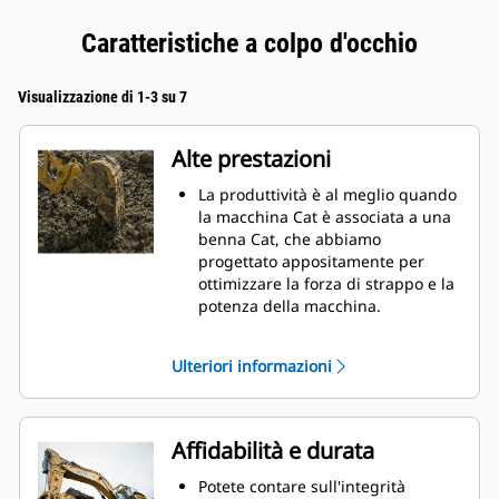
Caratteristiche a colpo d'occhio
Visualizzazione di 1-3 su 7
Alte prestazioni
La produttività è al meglio quando
la macchina Cat è associata a una
benna Cat, che abbiamo
progettato appositamente per
ottimizzare la forza di strappo e la
potenza della macchina.
Il rivestimento a doppio raggio
migliora il flusso di materiale nella
Ulteriori informazioni
benna. Il gioco del tallone
aggiunto assicura che il fondo
della benna non si trascini,
riducendo i costi della
Affidabilità e durata
manutenzione.
I consumi di carburante si
Potete contare sull'integrità