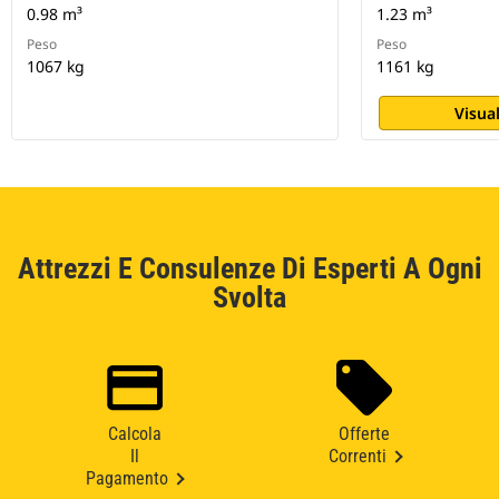
0.98 m³
1.23 m³
Peso
Peso
1067 kg
1161 kg
Visual
Attrezzi E Consulenze Di Esperti A Ogni
Svolta
Calcola
Offerte
Il
Correnti
Pagamento