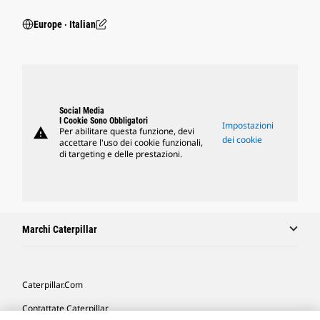
Europe ‧ Italian
Social Media
I Cookie Sono Obbligatori
Impostazioni
warning
Per abilitare questa funzione, devi
dei cookie
accettare l'uso dei cookie funzionali,
di targeting e delle prestazioni.
Marchi Caterpillar
Caterpillar.com
Contattate Caterpillar