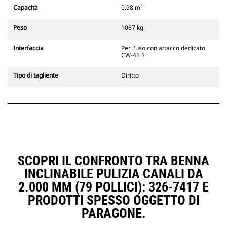
Gli attacchi rapidi spinotto-benna
Capacità
0.98 m³
Cat sono compatibili con gli
escavatori cingolati 311-352 e tutti
Peso
1067 kg
gli escavatori gommati. Sono
inoltre disponibili gli attacchi
Interfaccia
Per l'uso con attacco dedicato
larghezze per scavo di fossati.
CW-45 S
Gli attrezzi compatibili con il
sistema di attacco dedicato CW
Tipo di tagliente
Diritto
usano cerniere ad attacco rapido
fisse. Gli attacchi dedicati CW
includono un sistema di
bloccaggio a cuneo per mantenere
gli attrezzi agganciati.
Gli attacchi dedicati CW sono
disponibili per tutti gli escavatori
cingolati e gommati.
SCOPRI IL CONFRONTO TRA BENNA
INCLINABILE PULIZIA CANALI DA
2.000 MM (79 POLLICI): 326-7417 E
PRODOTTI SPESSO OGGETTO DI
PARAGONE.