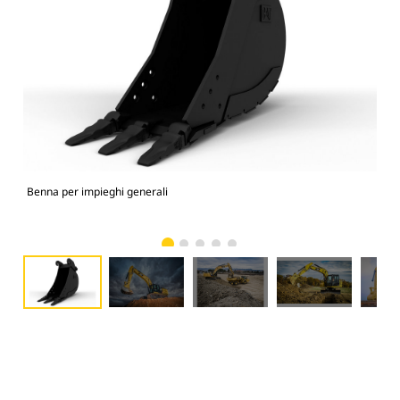
Benna per impieghi generali
336