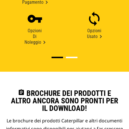
Pagamento
Opzioni
Opzioni
Di
Usato
Noleggio
assignment
BROCHURE DEI PRODOTTI E
ALTRO ANCORA SONO PRONTI PER
IL DOWNLOAD!
Le brochure dei prodotti Caterpillar e altri documenti
informativi sono disponibili per aiutarvi a far crescere