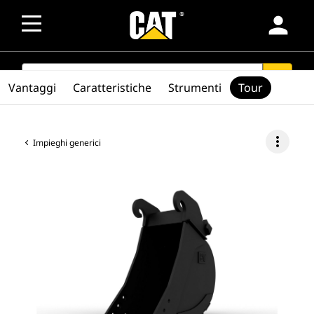
person
SEARCH
search
Vantaggi
Caratteristiche
Strumenti
Tour
more_vert
Impieghi generici