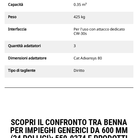
Gli attacchi rapidi spinotto-benna
Capacità
0.35 m³
Cat sono compatibili con gli
escavatori cingolati 311-352 e tutti
Peso
425 kg
gli escavatori gommati. Sono
inoltre disponibili gli attacchi
Interfaccia
Per l'uso con attacco dedicato
larghezze per scavo di fossati.
CW-30s
Gli attrezzi compatibili con il
sistema di attacco dedicato CW
Quantità adattatori
3
usano cerniere ad attacco rapido
fisse. Gli attacchi dedicati CW
Dimensioni adattatore
Cat Advansys 80
includono un sistema di
bloccaggio a cuneo per mantenere
Tipo di tagliente
Diritto
gli attrezzi agganciati.
Gli attacchi dedicati CW sono
disponibili per tutti gli escavatori
cingolati e gommati.
SCOPRI IL CONFRONTO TRA BENNA
PER IMPIEGHI GENERICI DA 600 MM