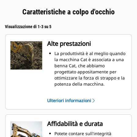
Caratteristiche a colpo d'occhio
Visualizzazione di 1-3 su 5
Alte prestazioni
La produttività è al meglio quando
la macchina Cat è associata a una
benna Cat, che abbiamo
progettato appositamente per
ottimizzare la forza di strappo e la
potenza della macchina.
Il rivestimento a doppio raggio
migliora il flusso di materiale nella
Ulteriori informazioni
benna. Il gioco del tallone
aggiunto assicura che il fondo
della benna non si trascini,
riducendo i costi della
Affidabilità e durata
manutenzione.
I consumi di carburante si
Potete contare sull'integrità