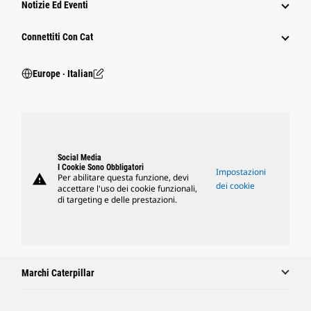
Notizie Ed Eventi
Connettiti Con Cat
Europe ‧ Italian
Social Media
I Cookie Sono Obbligatori
Impostazioni
warning
Per abilitare questa funzione, devi
dei cookie
accettare l'uso dei cookie funzionali,
di targeting e delle prestazioni.
Marchi Caterpillar