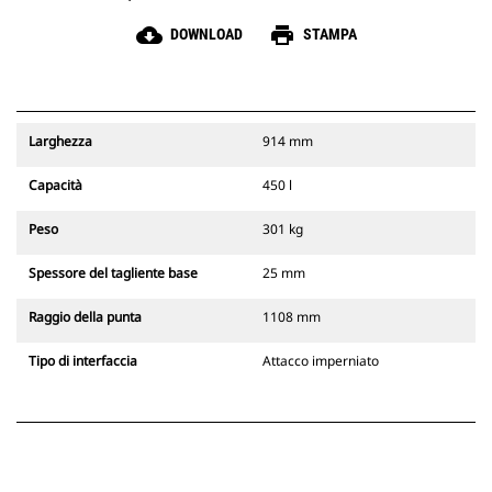
cloud_download
print
DOWNLOAD
STAMPA
Larghezza
914 mm
Capacità
450 l
Peso
301 kg
Spessore del tagliente base
25 mm
Raggio della punta
1108 mm
Tipo di interfaccia
Attacco imperniato