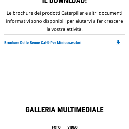
IL DOWNLOAD!
Le brochure dei prodotti Caterpillar e altri documenti
informativi sono disponibili per aiutarvi a far crescere
la vostra attività.
file_download
Do
Brochure Delle Benne Cat® Per Miniescavatori
P
O
in
a
N
Ta
GALLERIA MULTIMEDIALE
FOTO
VIDEO