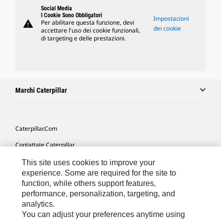
Social Media
I Cookie Sono Obbligatori
Impostazioni
warning
Per abilitare questa funzione, devi
dei cookie
accettare l'uso dei cookie funzionali,
di targeting e delle prestazioni.
Marchi Caterpillar
Caterpillar.com
Contattate Caterpillar
Le Mie Preferenze Di Marketing
This site uses cookies to improve your
experience. Some are required for the site to
Mappa Del Sito
function, while others support features,
performance, personalization, targeting, and
Cookie Settings
analytics.
Informazioni Legali
You can adjust your preferences anytime using