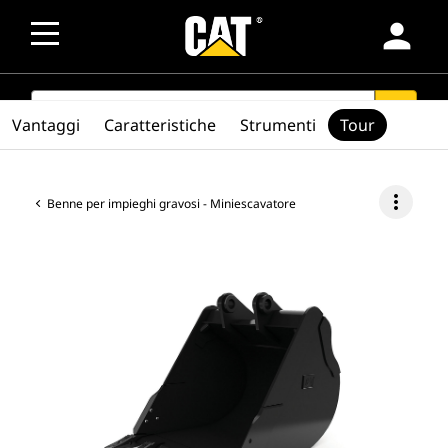
person
SEARCH
search
Vantaggi
Caratteristiche
Strumenti
Tour
more_vert
Benne per impieghi gravosi - Miniescavatore