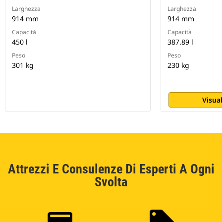
Larghezza
Larghezza
914 mm
914 mm
Capacità
Capacità
450 l
387.89 l
Peso
Peso
301 kg
230 kg
Visual
Attrezzi E Consulenze Di Esperti A Ogni
Svolta