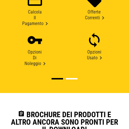
Calcola
Offerte
Il
Correnti
Pagamento
Opzioni
Opzioni
Di
Usato
Noleggio
assignment
BROCHURE DEI PRODOTTI E
ALTRO ANCORA SONO PRONTI PER