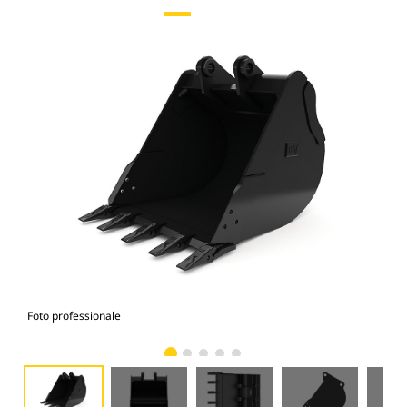
Foto professionale
Vist