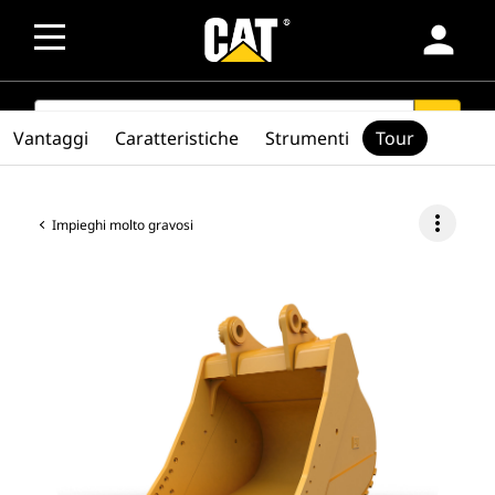
person
SEARCH
search
Vantaggi
Caratteristiche
Strumenti
Tour
more_vert
Impieghi molto gravosi