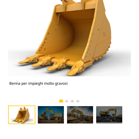
Benna per impieghi molto gravosi
374
mol