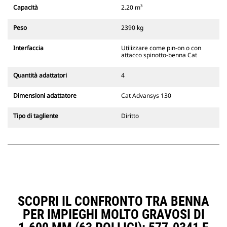
Gli attacchi rapidi spinotto-benna
Capacità
2.20 m³
Cat sono compatibili con gli
escavatori cingolati 311-352 e tutti
Peso
2390 kg
gli escavatori gommati. Sono
inoltre disponibili gli attacchi
Interfaccia
Utilizzare come pin-on o con
larghezze per scavo di fossati.
attacco spinotto-benna Cat
Gli attrezzi compatibili con il
sistema di attacco dedicato CW
Quantità adattatori
4
usano cerniere ad attacco rapido
fisse. Gli attacchi dedicati CW
Dimensioni adattatore
Cat Advansys 130
includono un sistema di
bloccaggio a cuneo per mantenere
Tipo di tagliente
Diritto
gli attrezzi agganciati.
Gli attacchi dedicati CW sono
disponibili per tutti gli escavatori
cingolati e gommati.
SCOPRI IL CONFRONTO TRA BENNA
PER IMPIEGHI MOLTO GRAVOSI DI