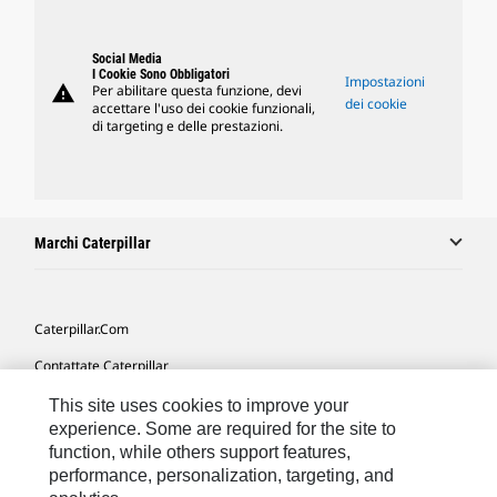
Social Media
I Cookie Sono Obbligatori
Impostazioni
warning
Per abilitare questa funzione, devi
dei cookie
accettare l'uso dei cookie funzionali,
di targeting e delle prestazioni.
Marchi Caterpillar
Caterpillar.com
Contattate Caterpillar
Le Mie Preferenze Di Marketing
This site uses cookies to improve your
experience. Some are required for the site to
Mappa Del Sito
function, while others support features,
performance, personalization, targeting, and
Cookie Settings