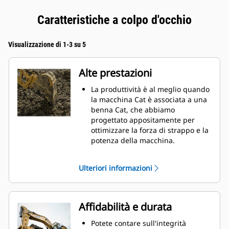
Caratteristiche a colpo d'occhio
Visualizzazione di 1-3 su 5
Alte prestazioni
La produttività è al meglio quando
la macchina Cat è associata a una
benna Cat, che abbiamo
progettato appositamente per
ottimizzare la forza di strappo e la
potenza della macchina.
Il rivestimento a doppio raggio
migliora il flusso di materiale nella
Ulteriori informazioni
benna. Il gioco del tallone
aggiunto assicura che il fondo
della benna non si trascini,
riducendo i costi della
Affidabilità e durata
manutenzione.
I consumi di carburante si
Potete contare sull'integrità