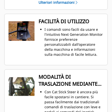
Ulteriori informazioni
FACILITÀ DI UTILIZZO
I comandi sono facili da usare e
l'intuitivo Next Generation Monitor
fornisce preferenze
personalizzabili dall'operatore
della macchina e informazioni
sulla macchina di facile lettura.
MODALITÀ DI
TRASLAZIONE MEDIANTE
STERZO AVAMBRACCIO
Con Cat Stick Steer è ancora più
facile spostarsi in cantiere. Si
passa facilmente dai tradizionali
comandi di traslazione con leve e
pedali ai comandi del joystick