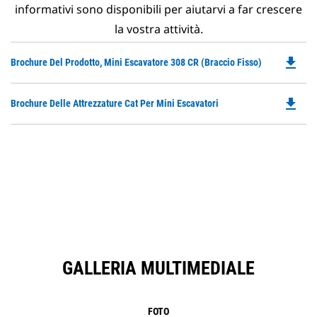
informativi sono disponibili per aiutarvi a far crescere
la vostra attività.
file_download
Do
Brochure Del Prodotto, Mini Escavatore 308 CR (Braccio Fisso)
P
O
file_download
Do
Brochure Delle Attrezzature Cat Per Mini Escavatori
in
P
a
O
N
in
Ta
a
N
Ta
GALLERIA MULTIMEDIALE
FOTO