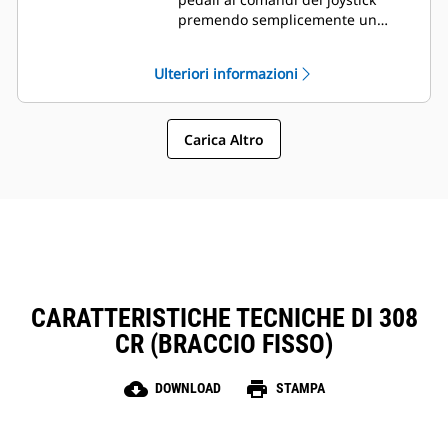
premendo semplicemente un
pulsante. Il vantaggio di fare
meno sforzo e di avere un
Ulteriori informazioni
controllo migliorato è a portata di
mano!
Carica Altro
CARATTERISTICHE TECNICHE DI 308
CR (BRACCIO FISSO)
cloud_download
print
DOWNLOAD
STAMPA