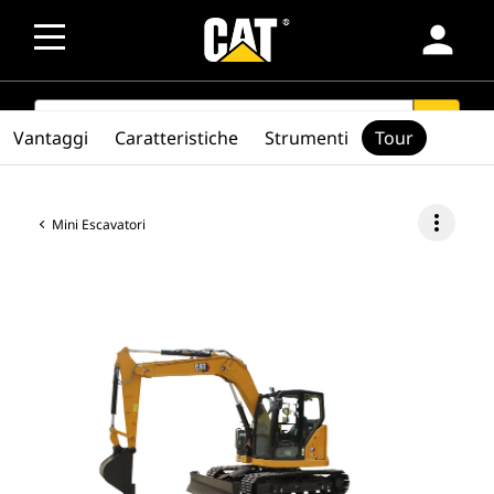
person
SEARCH
search
Vantaggi
Caratteristiche
Strumenti
Tour
more_vert
Mini Escavatori