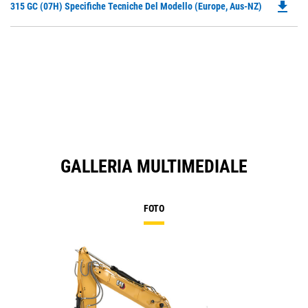
file_download
Do
315 GC (07H) Specifiche Tecniche Del Modello (Europe, Aus-NZ)
a
P
N
O
Ta
in
a
N
Ta
GALLERIA MULTIMEDIALE
FOTO