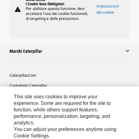
I Cookie Sono Obbligatori
Impostazioni
warning
Per abilitare questa funzione, devi
dei cookie
accettare l'uso dei cookie funzionali,
di targeting e delle prestazioni.
Marchi Caterpillar
Caterpillar.com
Contattate Caterpillar
Le Mie Preferenze Di Marketing
This site uses cookies to improve your
experience. Some are required for the site to
Mappa Del Sito
function, while others support features,
performance, personalization, targeting, and
Cookie Settings
analytics.
Informazioni Legali
You can adjust your preferences anytime using
Cookie Settings.
Tutela Della Privacy