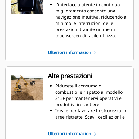
L'interfaccia utente in continuo
miglioramento consente una
navigazione intuitiva, riducendo al
minimo le interruzioni delle
prestazioni tramite un menu
touchscreen di facile utilizzo.
Riquadri delle app più piccoli per
visualizzare più app in un'unica
Ulteriori informazioni
schermata.
La posizione di scorrimento viene
ricordata durante la navigazione
nei menu.
Alte prestazioni
La vista telecamera viene mostrata
mentre si visualizza il menu e si
Riducete il consumo di
sposta la leva.
combustibile rispetto al modello
Utilizzate il codice QR sul monitor
315F per mantenervi operativi e
per maggiori informazioni sulle
produttivi in cantiere.
caratteristiche della macchina e
Ideale per lavorare in sicurezza in
della tecnologia grazie a una suite
aree ristrette. Scavi, oscillazioni e
completa di video dimostrativi.
scarichi in uno spazio di lavoro di
3,96 m (12' 11").
Ulteriori informazioni
Lavorate facilmente sulle