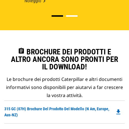
Noleggio
assignment
BROCHURE DEI PRODOTTI E
ALTRO ANCORA SONO PRONTI PER
IL DOWNLOAD!
Le brochure dei prodotti Caterpillar e altri documenti
informativi sono disponibili per aiutarvi a far crescere
la vostra attività.
Do
315 GC (07H) Brochure Del Prodotto Del Modello (N Am, Europe,
file_download
P
Aus-NZ)
O
in