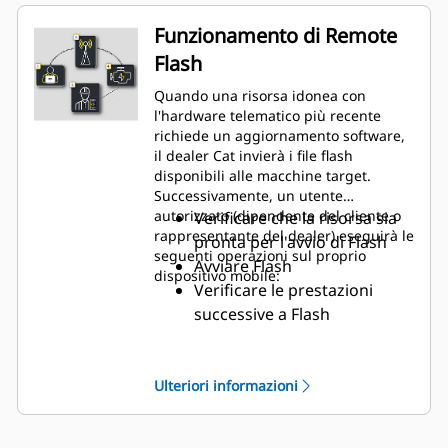
cantiere
Installazione degli aggiornamenti
Funzionamento di Remote
quando più opportuno per le
Flash
operazioni
Migliore efficienza in cantiere, con
Quando una risorsa idonea con
risparmi in termini di tempo e
l'hardware telematico più recente
denaro
richiede un aggiornamento software,
il dealer Cat invierà i file flash
disponibili alle macchine target.
Successivamente, un utente
autorizzato (dipendente del cliente o
Verificare che la risorsa sia
rappresentante del dealer) eseguirà le
pronta per l'avvio di Flash
seguenti operazioni sul proprio
Avviare Flash
dispositivo mobile:
Verificare le prestazioni
successive a Flash
Ulteriori informazioni