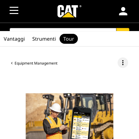
person
SEARCH
search
Vantaggi
Strumenti
Tour
more_vert
Equipment Management