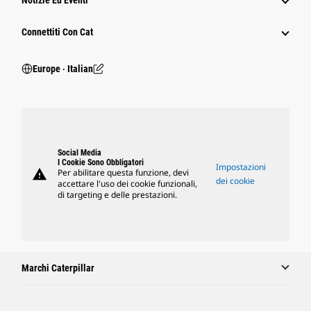
Notizie Ed Eventi
Connettiti Con Cat
Europe ‧ Italian
Social Media
I Cookie Sono Obbligatori
Impostazioni
warning
Per abilitare questa funzione, devi
dei cookie
accettare l'uso dei cookie funzionali,
di targeting e delle prestazioni.
Marchi Caterpillar