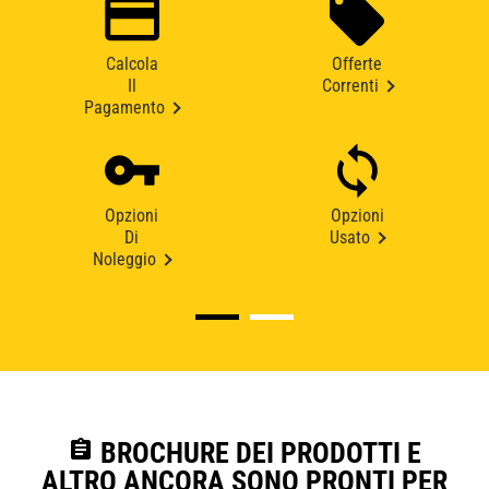
Calcola
Offerte
Il
Correnti
Pagamento
Opzioni
Opzioni
Di
Usato
Noleggio
assignment
BROCHURE DEI PRODOTTI E
ALTRO ANCORA SONO PRONTI PER